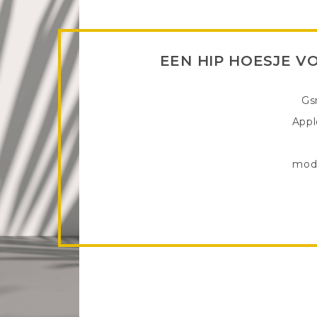
EEN HIP HOESJE V
Gs
Appl
modi