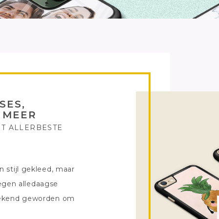
SES,
 MEER
T ALLERBESTE
n stijl gekleed, maar
egen alledaagse
n bekend geworden om