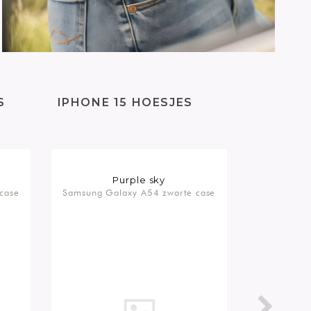
S
IPHONE 15 HOESJES
Purple sky
G
case
Samsung Galaxy A54 zwarte case
Samsung G