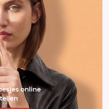
esjes online
tellen