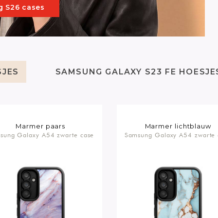
 S26 cases
SJES
SAMSUNG GALAXY S23 FE HOESJE
Marmer paars
Marmer lichtblauw
sung Galaxy A54 zwarte case
Samsung Galaxy A54 zwarte 