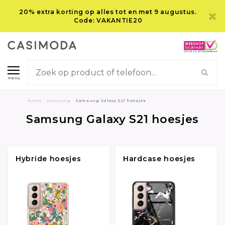
20% extra korting op alles tot en met 9 augustus.
Code: VAKANTIE20
menu
Home
/
Samsung
/
Samsung Galaxy S21 hoesjes
Samsung Galaxy S21 hoesjes
Hybride hoesjes
Hardcase hoesjes