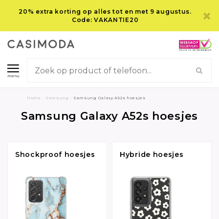
20% extra korting op alles tot en met 9 augustus.
Code: VAKANTIE20
menu
Home
/
Samsung
/
Samsung Galaxy A52s hoesjes
Samsung Galaxy A52s hoesjes
Shockproof hoesjes
Hybride hoesjes