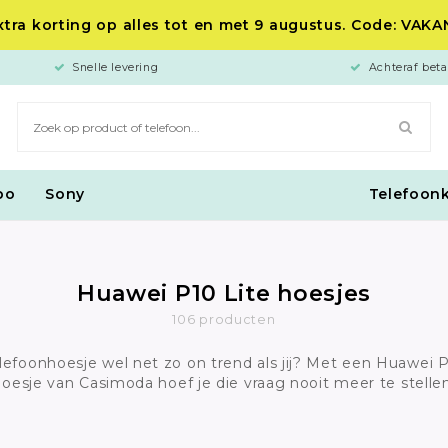
tra korting op alles tot en met 9 augustus. Code: VAK
Snelle levering
Achteraf beta
po
Sony
Telefoon
Huawei P10 Lite hoesjes
106 producten
elefoonhoesje wel net zo on trend als jij? Met een Huawei 
hoesje van Casimoda hoef je die vraag nooit meer te stellen