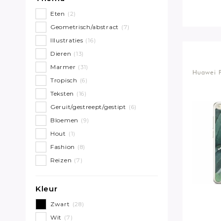
Eten
(2)
Geometrisch/abstract
(7)
Illustraties
(16)
Dieren
(13)
Marmer
(31)
Huawei P
Tropisch
(6)
Teksten
(16)
Geruit/gestreept/gestipt
(6)
Bloemen
(9)
Hout
(1)
Fashion
(8)
Reizen
(7)
Kleur
Zwart
(28)
Wit
(7)