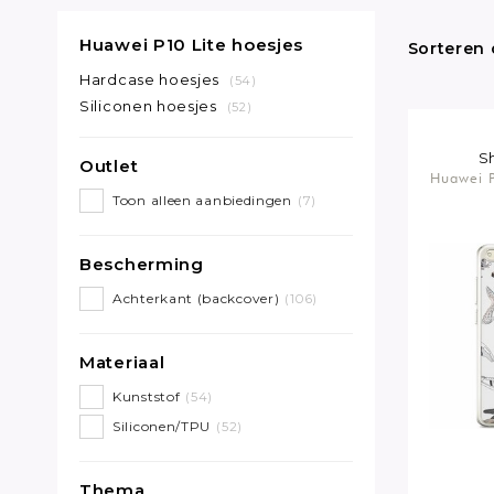
Huawei P10 Lite hoesjes
Sorteren 
Hardcase hoesjes
(54)
Siliconen hoesjes
(52)
S
Outlet
Huawei P
Toon alleen aanbiedingen
(7)
Bescherming
Achterkant (backcover)
(106)
Materiaal
Kunststof
(54)
Siliconen/TPU
(52)
Thema