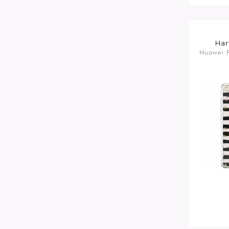
Har
Huawei P