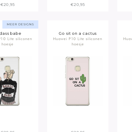
€20,95
€20,95
MEER DESIGNS
dass babe
Go sit on a cactus
10 Lite siliconen
Huawei P10 Lite siliconen
Huaw
hoesje
hoesje