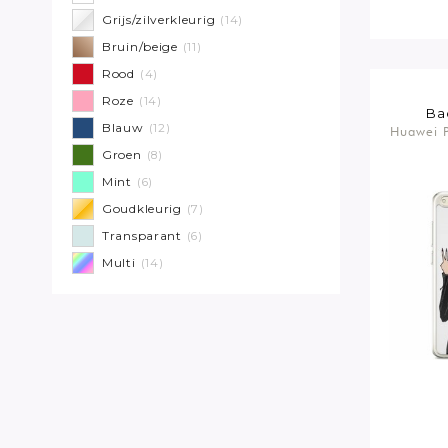
Grijs/zilverkleurig
(14)
Bruin/beige
(11)
Rood
(4)
Roze
(14)
Ba
Blauw
(12)
Huawei P
Groen
(8)
Mint
(6)
Goudkleurig
(7)
Transparant
(6)
Multi
(14)