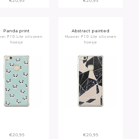
€20,95
€20,95
Panda print
Abstract painted
ei P10 Lite siliconen
Huawei P10 Lite siliconen
hoesje
hoesje
€20,95
€20,95