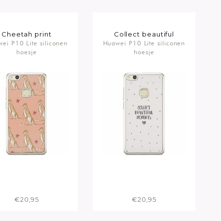
Cheetah print
Collect beautiful
ei P10 Lite siliconen
Huawei P10 Lite siliconen
moments
hoesje
hoesje
€20,95
€20,95