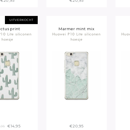
€20,95
€20,95
UITVERKOCHT
ctus print
Marmer mint mix
10 Lite siliconen
Huawei P10 Lite siliconen
Huaw
hoesje
hoesje
€14,95
€20,95
,95