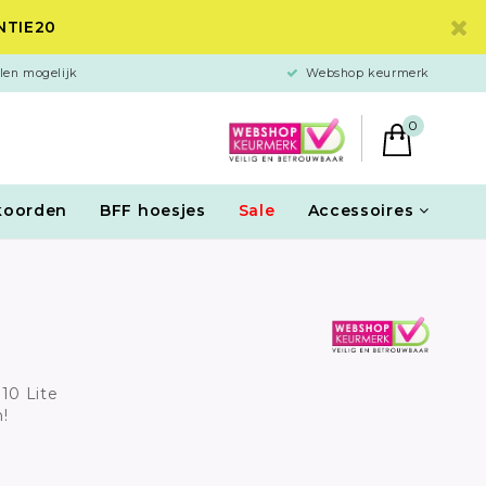
ANTIE20
len mogelijk
Webshop keurmerk
0
koorden
BFF hoesjes
Sale
Accessoires
P10 Lite
!