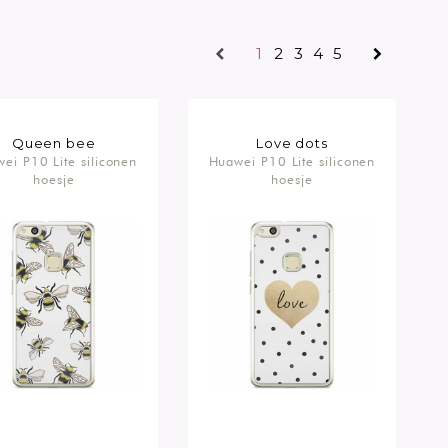
1
2
3
4
5
Queen bee
Love dots
ei P10 Lite siliconen
Huawei P10 Lite siliconen
hoesje
hoesje