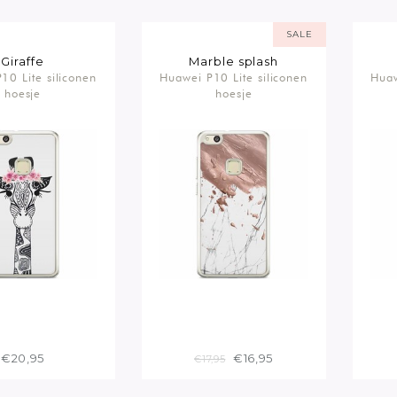
SALE
Giraffe
Marble splash
10 Lite siliconen
Huawei P10 Lite siliconen
Huaw
hoesje
hoesje
€20,95
€16,95
€17,95