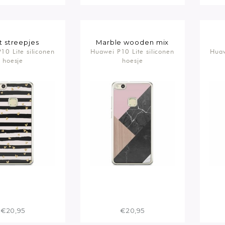
t streepjes
Marble wooden mix
10 Lite siliconen
Huawei P10 Lite siliconen
Huaw
hoesje
hoesje
€20,95
€20,95