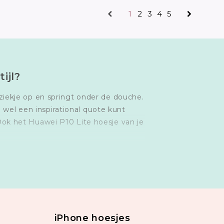
1
2
3
4
5
ijl?
ziekje op en springt onder de douche.
 wel een inspirational quote kunt
Ook het Huawei P10 Lite hoesje van je
iPhone hoesjes