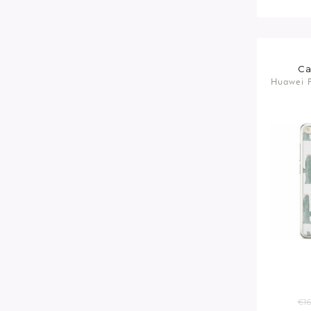
Ca
Huawei P
€16