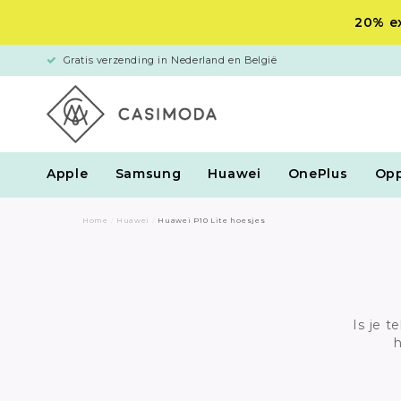
20% ex
Gratis verzending in Nederland en België
Apple
Samsung
Huawei
OnePlus
Op
Home
/
Huawei
/
Huawei P10 Lite hoesjes
Is je t