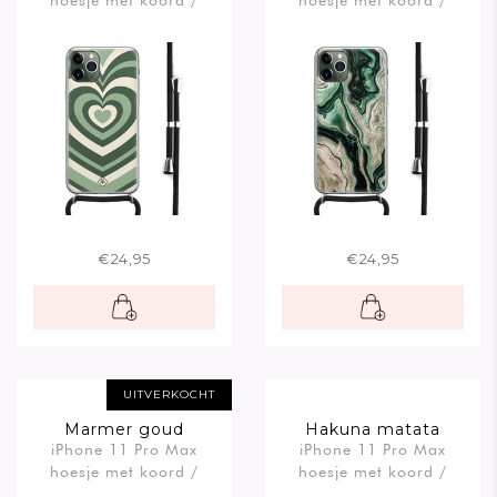
hoesje met koord /
hoesje met koord /
Crossbody
Crossbody
€24,95
€24,95
UITVERKOCHT
Marmer goud
Hakuna matata
iPhone 11 Pro Max
iPhone 11 Pro Max
hoesje met koord /
hoesje met koord /
Crossbody
Crossbody