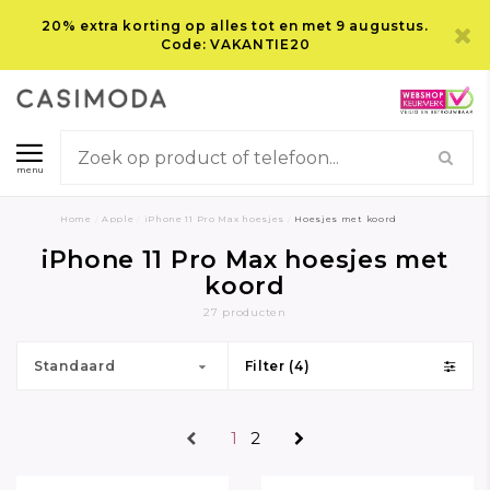
20% extra korting op alles tot en met 9 augustus.
Code: VAKANTIE20
menu
Home
/
Apple
/
iPhone 11 Pro Max hoesjes
/
Hoesjes met koord
iPhone 11 Pro Max hoesjes met
koord
27 producten
Standaard
Filter (4)
1
2