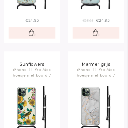
€24,95
€24,95
€25,95
Sunflowers
Marmer grijs
iPhone 11 Pro Max
iPhone 11 Pro Max
hoesje met koord /
hoesje met koord /
Crossbody
Crossbody