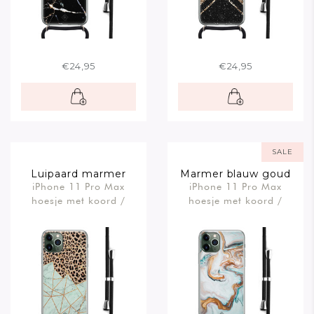
€24,95
€24,95
SALE
Luipaard marmer
Marmer blauw goud
iPhone 11 Pro Max
iPhone 11 Pro Max
mint
hoesje met koord /
hoesje met koord /
Crossbody
Crossbody