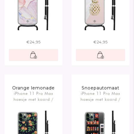
€24,95
€24,95
Orange lemonade
Snoepautomaat
iPhone 11 Pro Max
iPhone 11 Pro Max
hoesje met koord /
hoesje met koord /
Crossbody
Crossbody