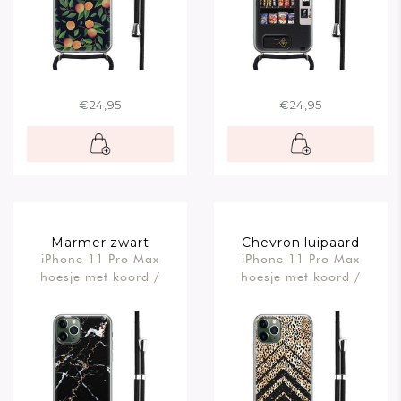
€24,95
€24,95
Marmer zwart
Chevron luipaard
iPhone 11 Pro Max
iPhone 11 Pro Max
hoesje met koord /
hoesje met koord /
Crossbody
Crossbody