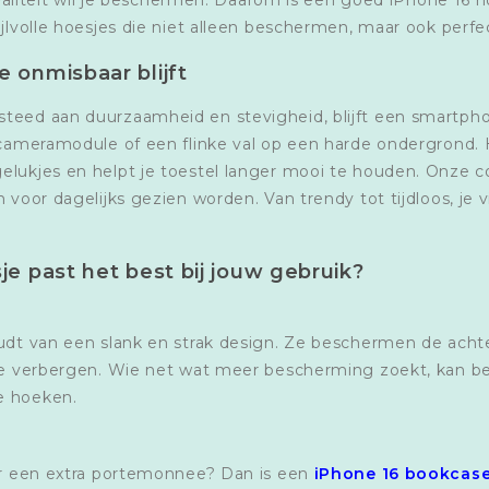
ijlvolle hoesjes die niet alleen beschermen, maar ook perfe
 onmisbaar blijft
teed aan duurzaamheid en stevigheid, blijft een smartpho
 cameramodule of een flinke val op een harde ondergrond. 
lukjes en helpt je toestel langer mooi te houden. Onze co
voor dagelijks gezien worden. Van trendy tot tijdloos, je vind
e past het best bij jouw gebruik?
oudt van een slank en strak design. Ze beschermen de acht
 te verbergen. Wie net wat meer bescherming zoekt, kan 
e hoeken.
der een extra portemonnee? Dan is een
iPhone 16 bookcas