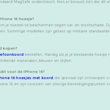
andaard MagSafe ondersteunt. Kies er bewust één die dit exp
iPhone 16 hoesje?
om je toestel te beschermen tegen val- en stootschade. D
nden. Sommige modellen zijn getest op militaire standaar
rd kopen?
lefoonkoord
bestellen. Handig als je je bestaande hoesje n
schillende materialen, kleuren en stijlen.
ikt voor de iPhone 16?
hone 16 hoesjes met koord
die speciaal zijn ontworpen vo
hone 16 en zijn voorzien van stevige bevestigingspunten vo