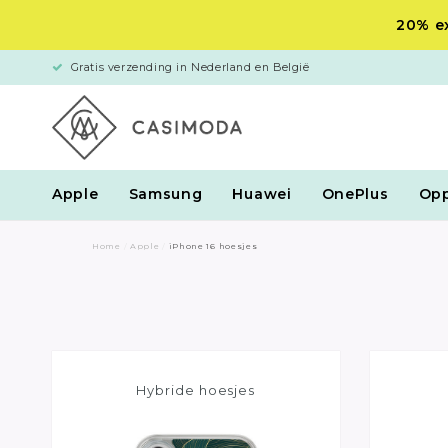
20% ex
Gratis verzending in Nederland en België
Apple
Samsung
Huawei
OnePlus
Op
Home
/
Apple
/
iPhone 16 hoesjes
Hybride hoesjes