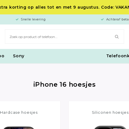
tra korting op alles tot en met 9 augustus. Code: VAK
Snelle levering
Achteraf beta
po
Sony
Telefoon
iPhone 16 hoesjes
Hardcase hoesjes
Siliconen hoesjes