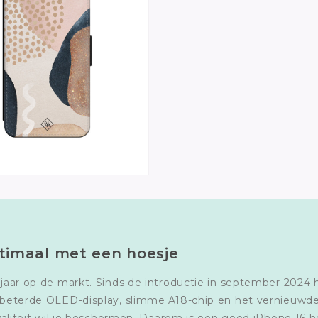
timaal met een hoesje
en jaar op de markt. Sinds de introductie in september 2
verbeterde OLED-display, slimme A18-chip en het vernieu
e kwaliteit wil je beschermen. Daarom is een goed iPhone 1