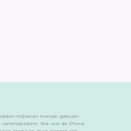
024 hebben miljoenen mensen gekozen
wde camerasysteem. Wie voor de iPhone
6 hoesje geen luxe, maar gewoon een