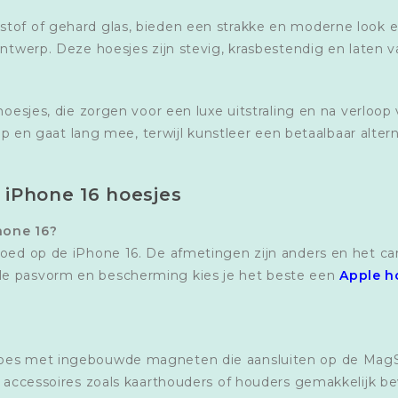
of of gehard glas, bieden een strakke en moderne look en 
ontwerp. Deze hoesjes zijn stevig, krasbestendig en laten 
hoesjes, die zorgen voor een luxe uitstraling en na verloop
rip en gaat lang mee, terwijl kunstleer een betaalbaar alter
 iPhone 16 hoesjes
hone 16?
goed op de iPhone 16. De afmetingen zijn anders en het c
le pasvorm en bescherming kies je het beste een
Apple h
hoes met ingebouwde magneten die aansluiten op de MagS
n accessoires zoals kaarthouders of houders gemakkelijk be