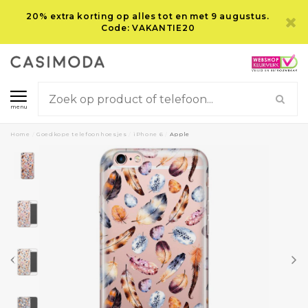
20% extra korting op alles tot en met 9 augustus.
Code: VAKANTIE20
menu
Home
/
Goedkope telefoonhoesjes
/
iPhone 6
/
Apple