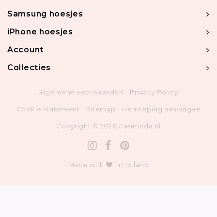
Samsung hoesjes
iPhone hoesjes
Account
Collecties
Algemene voorwaarden
Privacy Policy
Cookie statement
Sitemap
Herroeping aanvragen
Copyright © 2026 Casimoda.nl
Made with
in Holland