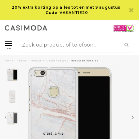
20% extra korting op alles tot en met 9 augustus.
Code: VAKANTIE20
menu
Home
/
Huawei
/
Huawei P10 Lite hoesjes
/
Hardcase hoesjes