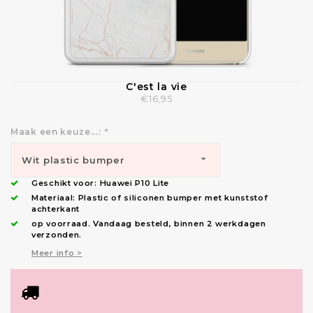
C'est la vie
€16,95
Maak een keuze...:
*
Wit plastic bumper
Geschikt voor:
Huawei P10 Lite
(bescherming: zijkanten +
Materiaal: Plastic of siliconen bumper met kunststof
achterkant
op voorraad.
Vandaag besteld, binnen 2 werkdagen
hoeken) - €16,95
verzonden
.
Meer info >