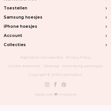
Toestellen
Samsung hoesjes
iPhone hoesjes
Account
Collecties
Algemene voorwaarden
Privacy Policy
Cookie statement
Sitemap
Herroeping aanvragen
Copyright © 2026 Casimoda.nl
Made with
in Holland