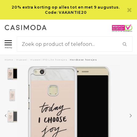
20% extra korting op alles tot en met 9 augustus.
Code: VAKANTIE20
menu
Home
/
Huawei
/
Huawei P10 Lite hoesjes
/
Hardcase hoesjes