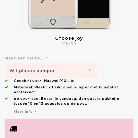
Choose joy
€16,95
Maak een keuze...:
*
Wit plastic bumper
Geschikt voor:
Huawei P10 Lite
(bescherming: zijkanten +
Materiaal: Plastic of siliconen bumper met kunststof
achterkant
op voorraad.
Bestel je vandaag, dan gaat je pakketje
hoeken) - €16,95
tussen 10 en 13 augustus op de post.
Meer info >