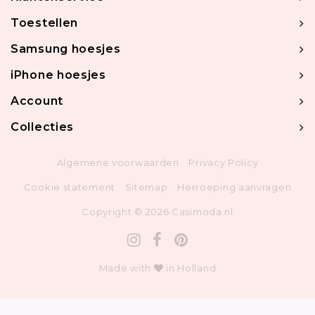
Toestellen
Samsung hoesjes
iPhone hoesjes
Account
Collecties
Algemene voorwaarden
Privacy Policy
Cookie statement
Sitemap
Herroeping aanvragen
Copyright © 2026 Casimoda.nl
Made with
in Holland