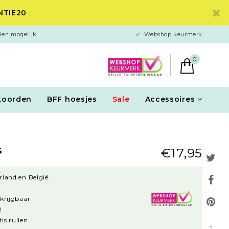
ANTIE20
len mogelijk
Webshop keurmerk
0
koorden
BFF hoesjes
Sale
Accessoires
s
€17,95
rland en België
rkrijgbaar
!
is ruilen