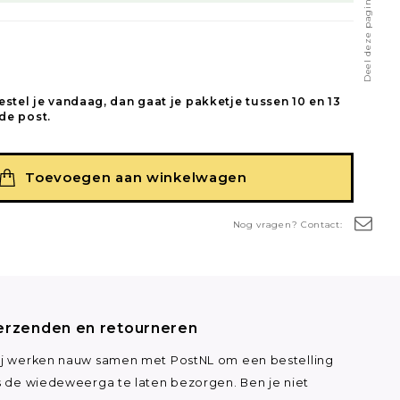
Deel deze pagina
estel je vandaag, dan gaat je pakketje tussen 10 en 13
de post.
Toevoegen aan winkelwagen
Nog vragen? Contact:
erzenden en retourneren
j werken nauw samen met PostNL om een bestelling
s de wiedeweerga te laten bezorgen. Ben je niet