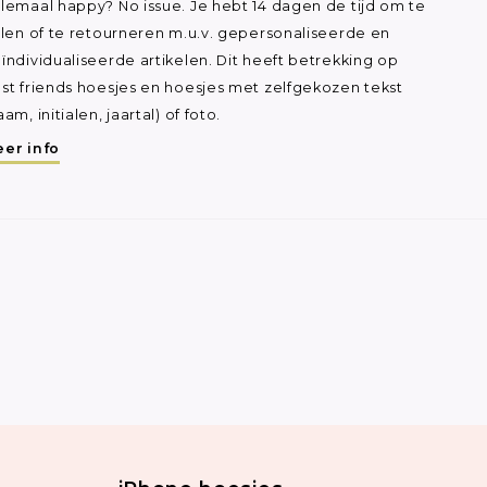
lemaal happy? No issue. Je hebt 14 dagen de tijd om te
ilen of te retourneren m.u.v. gepersonaliseerde en
ïndividualiseerde artikelen. Dit heeft betrekking op
st friends hoesjes en hoesjes met zelfgekozen tekst
aam, initialen, jaartal) of foto.
er info