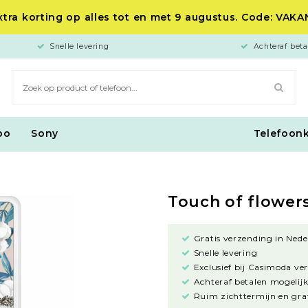
tra korting op alles tot en met 9 augustus. Code: VAK
Snelle levering
Achteraf beta
po
Sony
Telefoon
Touch of flower
Gratis verzending in Nede
Snelle levering
Exclusief bij Casimoda ve
Achteraf betalen mogelijk
Ruim zichttermijn en grat