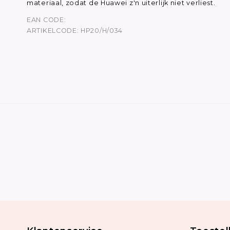
materiaal, zodat de Huawei z'n uiterlijk niet verliest.
EAN CODE:
ARTIKELCODE: HP20/H/034