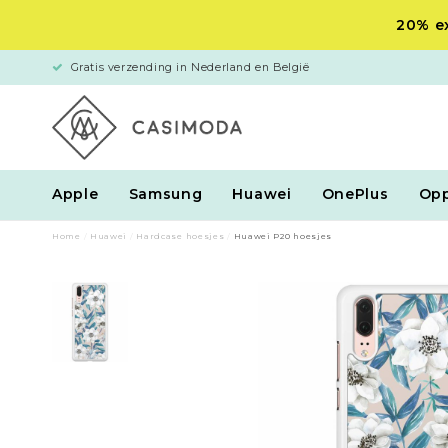
20% ex
Gratis verzending in Nederland en België
Apple
Samsung
Huawei
OnePlus
Op
Home
/
Huawei
/
Hardcase hoesjes
/
Huawei P20 hoesjes