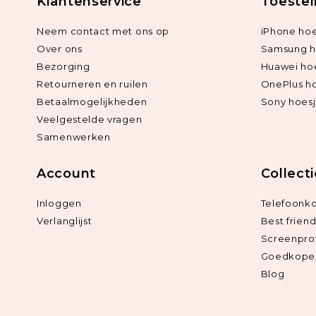
Klantenservice
Toestel
Neem contact met ons op
iPhone hoe
Over ons
Samsung h
Bezorging
Huawei ho
Retourneren en ruilen
OnePlus h
Betaalmogelijkheden
Sony hoes
Veelgestelde vragen
Samenwerken
Account
Collect
Inloggen
Telefoonk
Verlanglijst
Best frien
Screenpro
Goedkope 
Blog