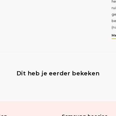
he
ru
ge
be
(n
Me
Dit heb je eerder bekeken