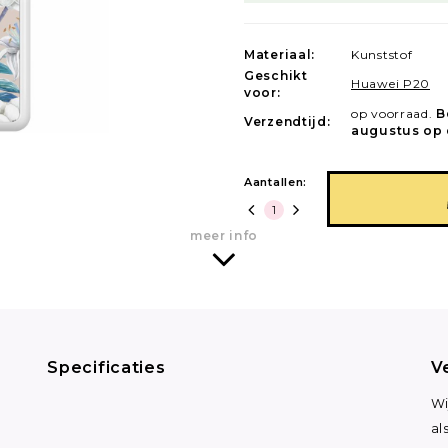
Materiaal:
Kunststof
Geschikt
Huawei P20
voor:
op voorraad.
B
Verzendtijd:
augustus op 
Aantallen:
meer info
Specificaties
V
Wi
al