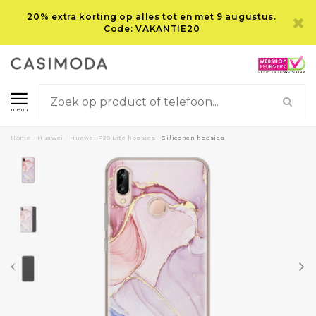
20% extra korting op alles tot en met 9 augustus.
Code: VAKANTIE20
menu
Home
/
Huawei
/
Huawei P20 Lite hoesjes
/
Siliconen hoesjes