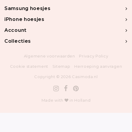
Samsung hoesjes
iPhone hoesjes
Account
Collecties
Algemene voorwaarden
Privacy Policy
Cookie statement
Sitemap
Herroeping aanvragen
Copyright © 2026 Casimoda.nl
Made with
in Holland