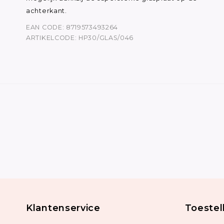
achterkant.
EAN CODE: 8719573493264
ARTIKELCODE: HP30/GLAS/046
Klantenservice
Toestel