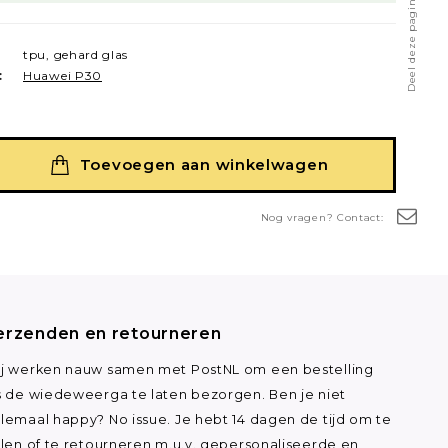
Deel deze pagina
tpu, gehard glas
:
Huawei P30
Toevoegen aan winkelwagen
Nog vragen? Contact:
erzenden en retourneren
j werken nauw samen met PostNL om een bestelling
s de wiedeweerga te laten bezorgen. Ben je niet
lemaal happy? No issue. Je hebt 14 dagen de tijd om te
ilen of te retourneren m.u.v. gepersonaliseerde en