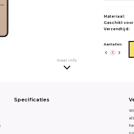
Materiaal:
Geschikt voor
Verzendtijd:
Aantallen:
meer info
Specificaties
V
n
Wi
al
n
he
ru