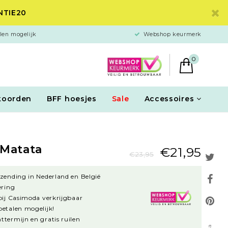
ANTIE20
len mogelijk
Webshop keurmerk
0
koorden
BFF hoesjes
Sale
Accessoires
Matata
€21,95
€23,95
rzending in Nederland en België
ering
 bij Casimoda verkrijgbaar
betalen mogelijk!
ttermijn en gratis ruilen