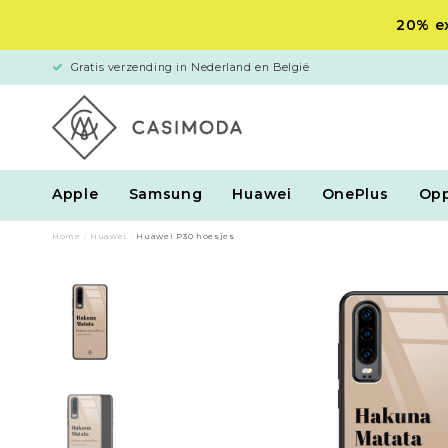
20% ex
Gratis verzending in Nederland en België
Apple
Samsung
Huawei
OnePlus
Op
Home
/
Huawei
/
Huawei P30 hoesjes