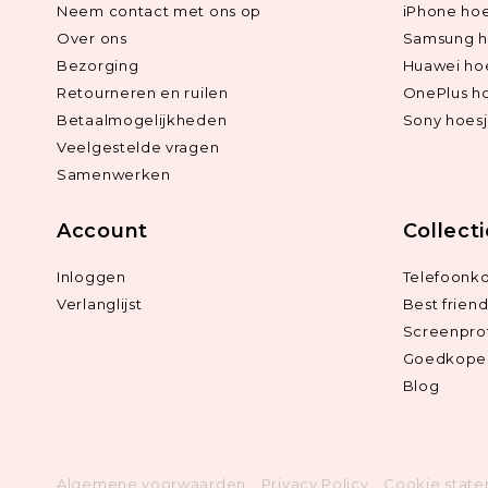
Neem contact met ons op
iPhone hoe
Over ons
Samsung h
Bezorging
Huawei ho
Retourneren en ruilen
OnePlus h
Betaalmogelijkheden
Sony hoes
Veelgestelde vragen
Samenwerken
Account
Collect
Inloggen
Telefoonk
Verlanglijst
Best frien
Screenpro
Goedkope 
Blog
Algemene voorwaarden
Privacy Policy
Cookie stat