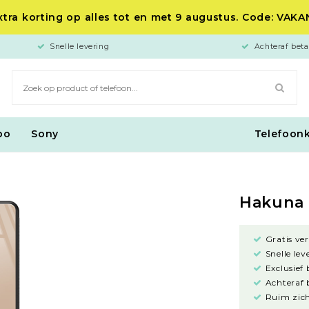
tra korting op alles tot en met 9 augustus. Code: VAK
Snelle levering
Achteraf beta
po
Sony
Telefoon
Hakuna 
Gratis ve
Snelle lev
Exclusief
Achteraf 
Ruim zich