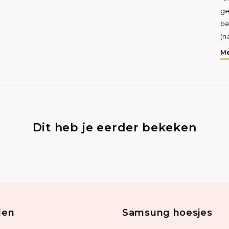
ge
be
(n
Me
Dit heb je eerder bekeken
len
Samsung hoesjes