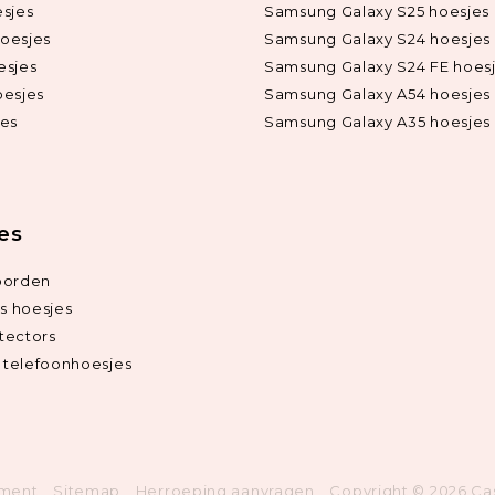
sjes
Samsung Galaxy S25 hoesjes
oesjes
Samsung Galaxy S24 hoesjes
esjes
Samsung Galaxy S24 FE hoes
oesjes
Samsung Galaxy A54 hoesjes
jes
Samsung Galaxy A35 hoesjes
ies
oorden
ds hoesjes
tectors
telefoonhoesjes
ement
Sitemap
Herroeping aanvragen
Copyright © 2026 Ca