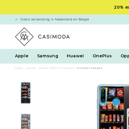
20% ex
Gratis verzending in Nederland en België
Apple
Samsung
Huawei
OnePlus
Op
Home
/
Huawei
/
Huawei P30 Lite hoesjes
/
Siliconen hoesjes