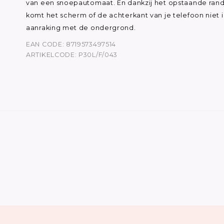
van een snoepautomaat. En dankzij het opstaande rand
komt het scherm of de achterkant van je telefoon niet 
aanraking met de ondergrond.
EAN CODE: 8719573497514
ARTIKELCODE: P30L/F/043