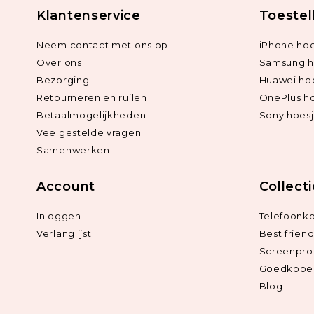
Klantenservice
Toestel
Neem contact met ons op
iPhone hoe
Over ons
Samsung h
Bezorging
Huawei ho
Retourneren en ruilen
OnePlus h
Betaalmogelijkheden
Sony hoes
Veelgestelde vragen
Samenwerken
Account
Collect
Inloggen
Telefoonk
Verlanglijst
Best frien
Screenpro
Goedkope 
Blog