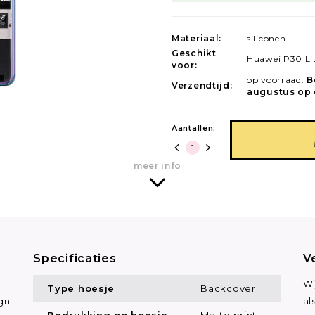
Materiaal:
siliconen
Geschikt
Huawei P30 Li
voor:
op voorraad.
B
Verzendtijd:
augustus op 
Aantallen:
meer info
Specificaties
V
Wi
Type hoesje
Backcover
gn
al
Bedrukking op hoesje
Matte print