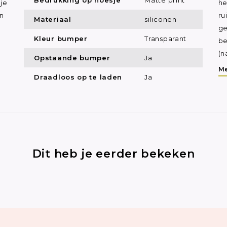
je
he
in
ru
Materiaal
siliconen
ge
Kleur bumper
Transparant
be
(n
Opstaande bumper
Ja
Me
Draadloos op te laden
Ja
Dit heb je eerder bekeken