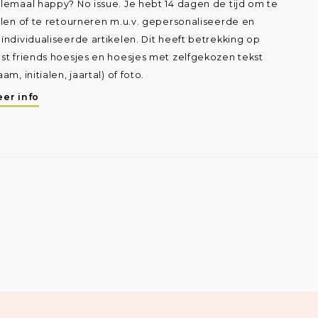
lemaal happy? No issue. Je hebt 14 dagen de tijd om te
ilen of te retourneren m.u.v. gepersonaliseerde en
ïndividualiseerde artikelen. Dit heeft betrekking op
st friends hoesjes en hoesjes met zelfgekozen tekst
aam, initialen, jaartal) of foto.
er info