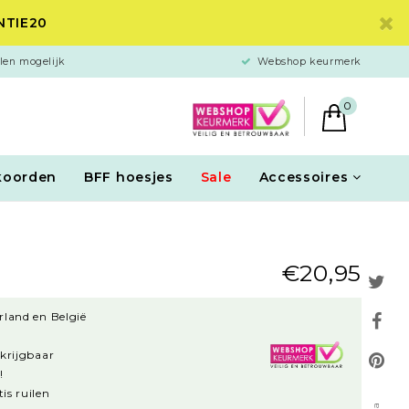
ANTIE20
len mogelijk
Webshop keurmerk
0
koorden
BFF hoesjes
Sale
Accessoires
€20,95
rland en België
rkrijgbaar
!
is ruilen