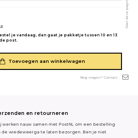
Deel deze pagina
te
estel je vandaag, dan gaat je pakketje tussen 10 en 13
de post.
.
Toevoegen aan winkelwagen
Nog vragen? Contact:
erzenden en retourneren
j werken nauw samen met PostNL om een bestelling
s de wiedeweerga te laten bezorgen. Ben je niet