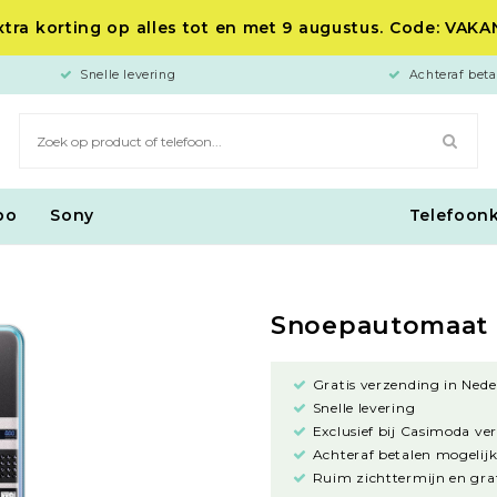
tra korting op alles tot en met 9 augustus. Code: VAK
Snelle levering
Achteraf beta
po
Sony
Telefoon
Snoepautomaat
Gratis verzending in Nede
Snelle levering
Exclusief bij Casimoda ve
Achteraf betalen mogelijk
Ruim zichttermijn en grat