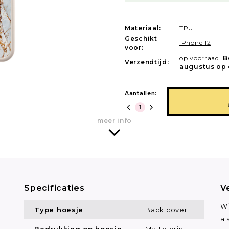
Materiaal:
TPU
Geschikt
iPhone 12
voor:
op voorraad.
B
Verzendtijd:
augustus op 
Aantallen:
meer info
Specificaties
V
Wi
Type hoesje
Back cover
al
Bedrukking op hoesje
Matte print