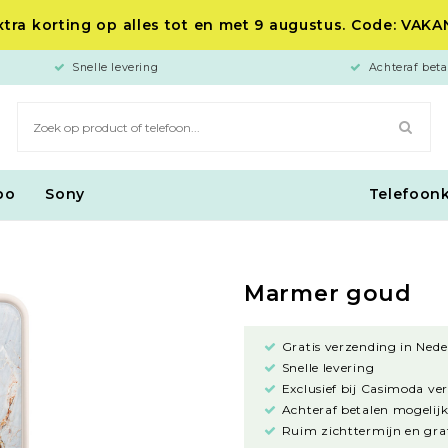
tra korting op alles tot en met 9 augustus. Code: VAK
Snelle levering
Achteraf beta
po
Sony
Telefoon
Marmer goud
Gratis verzending in Nede
Snelle levering
Exclusief bij Casimoda ve
Achteraf betalen mogelijk
Ruim zichttermijn en grat