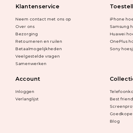
Klantenservice
Toestel
Neem contact met ons op
iPhone hoe
Over ons
Samsung h
Bezorging
Huawei ho
Retourneren en ruilen
OnePlus h
Betaalmogelijkheden
Sony hoes
Veelgestelde vragen
Samenwerken
Account
Collect
Inloggen
Telefoonk
Verlanglijst
Best frien
Screenpro
Goedkope 
Blog