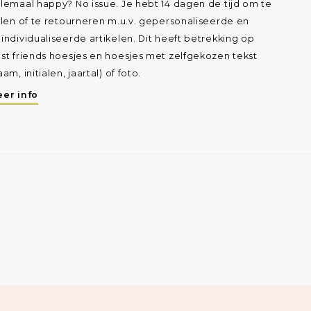
lemaal happy? No issue. Je hebt 14 dagen de tijd om te
ilen of te retourneren m.u.v. gepersonaliseerde en
ïndividualiseerde artikelen. Dit heeft betrekking op
st friends hoesjes en hoesjes met zelfgekozen tekst
aam, initialen, jaartal) of foto.
er info