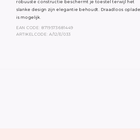
robuuste constructie beschermt je toestel terwijl het
slanke design zijn elegantie behoudt. Draadloos oplad
is mogelijk.
EAN CODE: 8719573681449
ARTIKELCODE: A/12/E/033