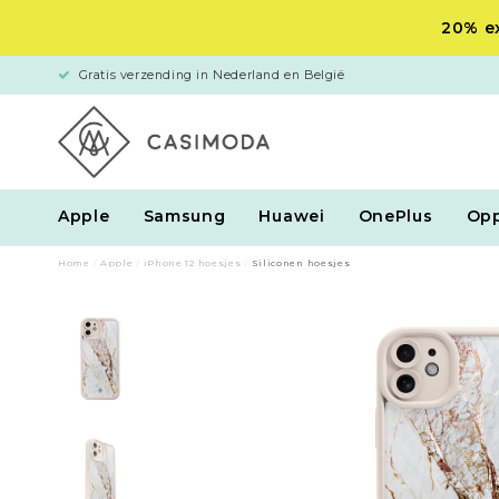
20% ex
Gratis verzending in Nederland en België
Apple
Samsung
Huawei
OnePlus
Op
Home
/
Apple
/
iPhone 12 hoesjes
/
Siliconen hoesjes