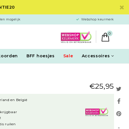
ANTIE20
len mogelijk
Webshop keurmerk
0
koorden
BFF hoesjes
Sale
Accessoires
€25,95
rland en België
rkrijgbaar
!
is ruilen