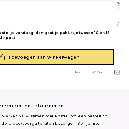
Deel deze pagina
estel je vandaag, dan gaat je pakketje tussen 10 en 13
de post.
Toevoegen aan winkelwagen
Nog vragen? Contact:
erzenden en retourneren
j werken nauw samen met PostNL om een bestelling
s de wiedeweerga te laten bezorgen. Ben je niet