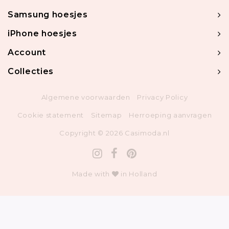
Samsung hoesjes
iPhone hoesjes
Account
Collecties
Algemene voorwaarden
Privacy Policy
Cookie statement
Sitemap
Herroeping aanvragen
Copyright © 2026 Casimoda.nl
Made with
in Holland