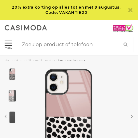
20% extra korting op alles tot en met 9 augustus.
Code: VAKANTIE20
menu
Home
/
Apple
/
iPhone 12 hoesjes
/
Hardcase hoesjes