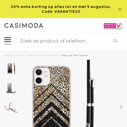
20% extra korting op alles tot en met 9 augustus.
Code: VAKANTIE20
menu
Home
/
Apple
/
iPhone 12 mini hoesjes
/
Hoesjes met koord