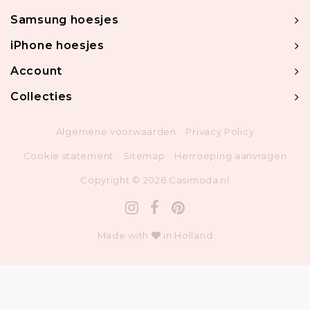
Samsung hoesjes
iPhone hoesjes
Account
Collecties
Algemene voorwaarden
Privacy Policy
Cookie statement
Sitemap
Herroeping aanvragen
Copyright © 2026 Casimoda.nl
Made with
in Holland