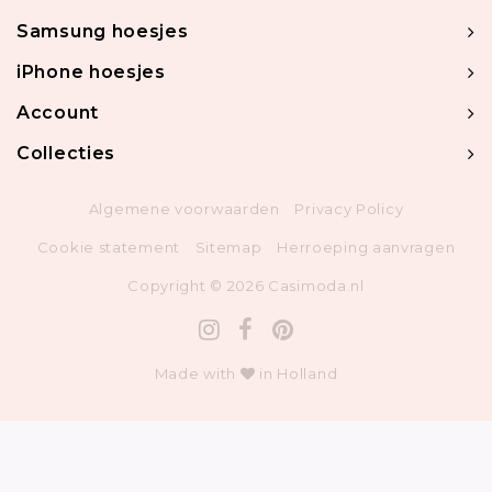
Samsung hoesjes
iPhone hoesjes
Account
Collecties
Algemene voorwaarden
Privacy Policy
Cookie statement
Sitemap
Herroeping aanvragen
Copyright © 2026 Casimoda.nl
Made with
in Holland