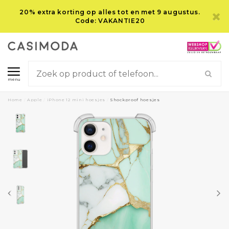
20% extra korting op alles tot en met 9 augustus.
Code: VAKANTIE20
menu
Home
/
Apple
/
iPhone 12 mini hoesjes
/
Shockproof hoesjes