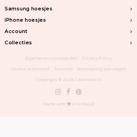
Samsung hoesjes
iPhone hoesjes
Account
Collecties
Algemene voorwaarden
Privacy Policy
Cookie statement
Sitemap
Herroeping aanvragen
Copyright © 2026 Casimoda.nl
Made with
in Holland