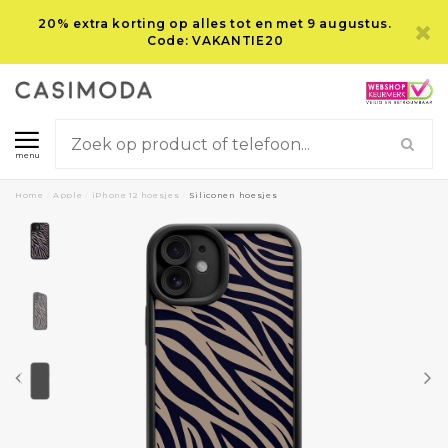
20% extra korting op alles tot en met 9 augustus.
Code: VAKANTIE20
menu
Home
/
Apple
/
iPhone 12 hoesjes
/
Siliconen hoesjes