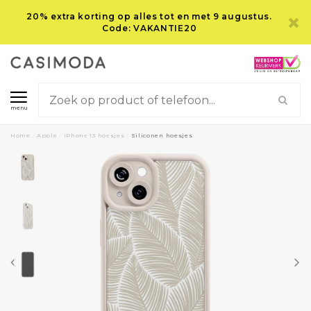
20% extra korting op alles tot en met 9 augustus.
Code: VAKANTIE20
menu
Home
/
Apple
/
iPhone 13 hoesjes
/
Siliconen hoesjes