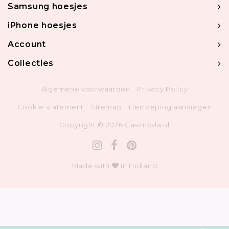
Samsung hoesjes
iPhone hoesjes
Account
Collecties
Algemene voorwaarden
Privacy Policy
Cookie statement
Sitemap
Herroeping aanvragen
Copyright © 2026 Casimoda.nl
Made with
in Holland