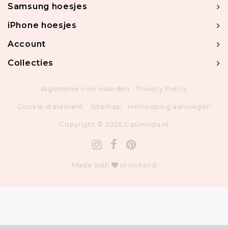
Samsung hoesjes
iPhone hoesjes
Account
Collecties
Algemene voorwaarden
Privacy Policy
Cookie statement
Sitemap
Herroeping aanvragen
Copyright © 2026 Casimoda.nl
Made with
in Holland