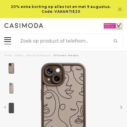
20% extra korting op alles tot en met 9 augustus.
Code: VAKANTIE20
menu
Home
/
Apple
/
iPhone 13 hoesjes
/
Siliconen hoesjes