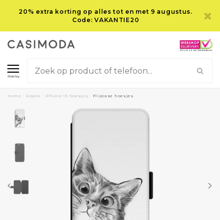
20% extra korting op alles tot en met 9 augustus.
Code: VAKANTIE20
menu
Home
/
Apple
/
iPhone 13 hoesjes
/
Flipcase hoesjes