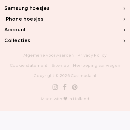
Samsung hoesjes
iPhone hoesjes
Account
Collecties
Algemene voorwaarden
Privacy Policy
Cookie statement
Sitemap
Herroeping aanvragen
Copyright © 2026 Casimoda.nl
Made with
in Holland