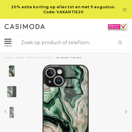
20% extra korting op alles tot en met 9 augustus.
Code: VAKANTIE20
menu
Home
/
Apple
/
iPhone 13 hoesjes
/
Hardcase hoesjes