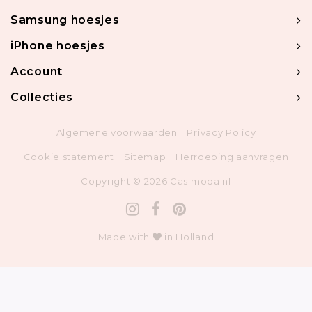
Samsung hoesjes
iPhone hoesjes
Account
Collecties
Algemene voorwaarden
Privacy Policy
Cookie statement
Sitemap
Herroeping aanvragen
Copyright © 2026 Casimoda.nl
Made with
in Holland