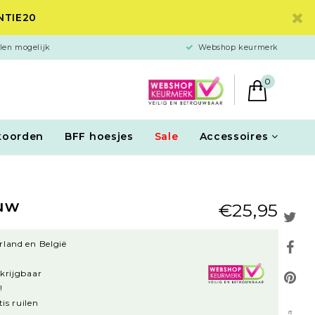
ANTIE20
len mogelijk
Webshop keurmerk
0
koorden
BFF hoesjes
Sale
Accessoires
auw
€25,95
rland en België
rkrijgbaar
!
is ruilen