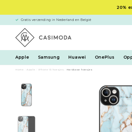
20% ex
Gratis verzending in Nederland en België
Apple
Samsung
Huawei
OnePlus
Op
Home
/
Apple
/
iPhone 13 hoesjes
/
Hardcase hoesjes