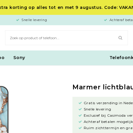
tra korting op alles tot en met 9 augustus. Code: VAK
Snelle levering
Achteraf beta
po
Sony
Telefoon
Marmer lichtbl
Gratis verzending in Nede
Snelle levering
Exclusief bij Casimoda ve
Achteraf betalen mogelijk
Ruim zichttermijn en grat