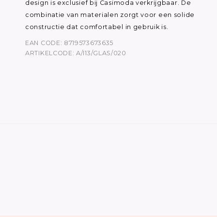
design is exclusief bij Casimoda verkrijgbaar. De
combinatie van materialen zorgt voor een solide
constructie dat comfortabel in gebruik is.
EAN CODE: 8719573673635
ARTIKELCODE: A/I13/GLAS/020