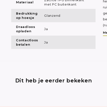
he
Materiaal
met PC buitenkant
ru
Bedrukking
ge
Glanzend
op hoesje
be
(n
Draadloos
Ja
opladen
Me
Contactloos
Ja
betalen
Dit heb je eerder bekeken