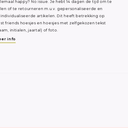
lemaal happy? No issue. Je hebt 14 dagen de tijd om te
ilen of te retourneren m.u.v. gepersonaliseerde en
ïndividualiseerde artikelen. Dit heeft betrekking op
st friends hoesjes en hoesjes met zelfgekozen tekst
aam, initialen, jaartal) of foto.
er info