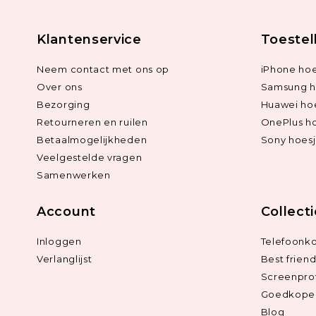
Klantenservice
Toestel
Neem contact met ons op
iPhone hoe
Over ons
Samsung h
Bezorging
Huawei ho
Retourneren en ruilen
OnePlus h
Betaalmogelijkheden
Sony hoes
Veelgestelde vragen
Samenwerken
Account
Collect
Inloggen
Telefoonk
Verlanglijst
Best frien
Screenpro
Goedkope 
Blog