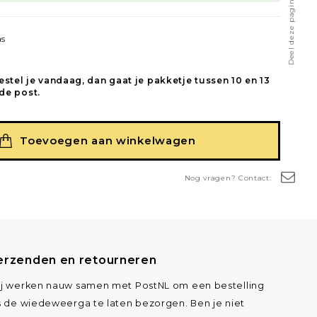
Deel deze pagina
as
estel je vandaag, dan gaat je pakketje tussen 10 en 13
de post.
Toevoegen aan winkelwagen
Nog vragen? Contact:
erzenden en retourneren
j werken nauw samen met PostNL om een bestelling
s de wiedeweerga te laten bezorgen. Ben je niet