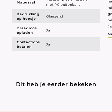
he
Materiaal
met PC buitenkant
ru
Bedrukking
ge
Glanzend
op hoesje
be
(n
Draadloos
Ja
opladen
Me
Contactloos
Ja
betalen
Dit heb je eerder bekeken