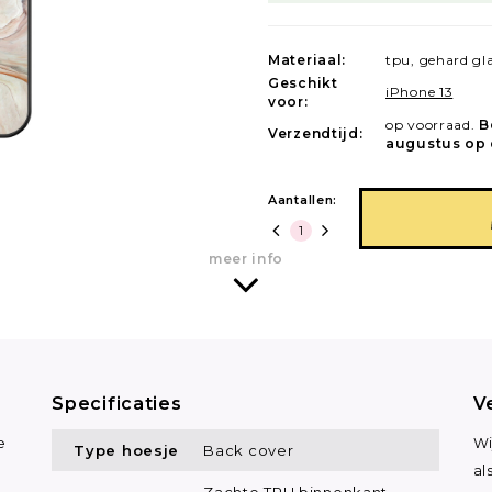
Materiaal:
tpu, gehard gl
Geschikt
iPhone 13
voor:
op voorraad.
B
Verzendtijd:
augustus op 
Aantallen:
meer info
Specificaties
V
e
Wi
Type hoesje
Back cover
al
Zachte TPU binnenkant