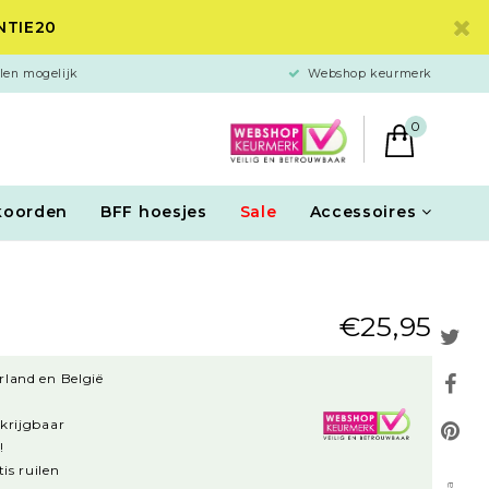
ANTIE20
len mogelijk
Webshop keurmerk
0
koorden
BFF hoesjes
Sale
Accessoires
€25,95
rland en België
rkrijgbaar
!
is ruilen