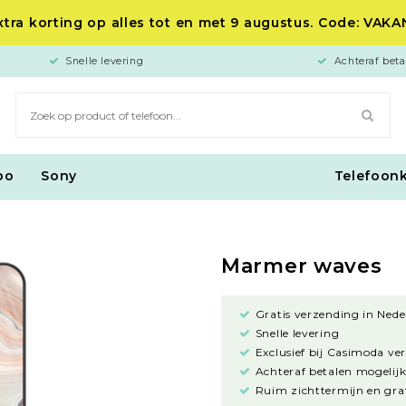
tra korting op alles tot en met 9 augustus. Code: VAK
Snelle levering
Achteraf beta
po
Sony
Telefoon
Marmer waves
Gratis verzending in Nede
Snelle levering
Exclusief bij Casimoda ve
Achteraf betalen mogelijk
Ruim zichttermijn en grat