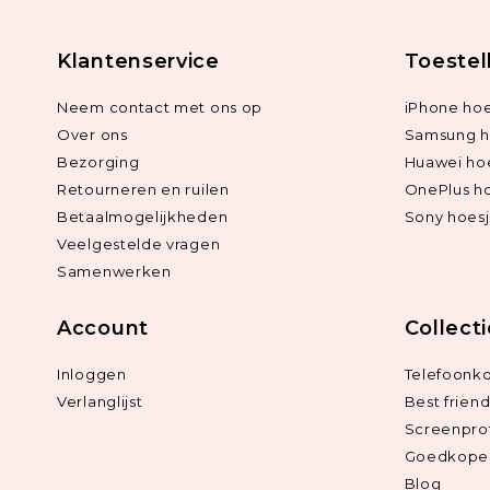
Klantenservice
Toestel
Neem contact met ons op
iPhone hoe
Over ons
Samsung h
Bezorging
Huawei ho
Retourneren en ruilen
OnePlus h
Betaalmogelijkheden
Sony hoes
Veelgestelde vragen
Samenwerken
Account
Collect
Inloggen
Telefoonk
Verlanglijst
Best frien
Screenpro
Goedkope 
Blog