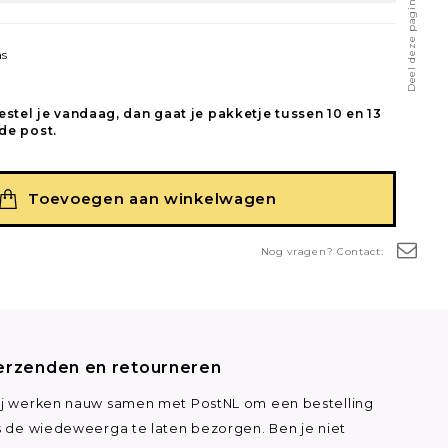
Deel deze pagina
as
estel je vandaag, dan gaat je pakketje tussen 10 en 13
de post.
Toevoegen aan winkelwagen
Nog vragen? Contact:
erzenden en retourneren
j werken nauw samen met PostNL om een bestelling
s de wiedeweerga te laten bezorgen. Ben je niet