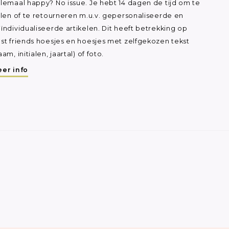
lemaal happy? No issue. Je hebt 14 dagen de tijd om te
ilen of te retourneren m.u.v. gepersonaliseerde en
ïndividualiseerde artikelen. Dit heeft betrekking op
st friends hoesjes en hoesjes met zelfgekozen tekst
aam, initialen, jaartal) of foto.
er info