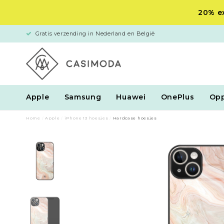
20% ex
Gratis verzending in Nederland en België
Apple
Samsung
Huawei
OnePlus
Op
Home
/
Apple
/
iPhone 13 hoesjes
/
Hardcase hoesjes