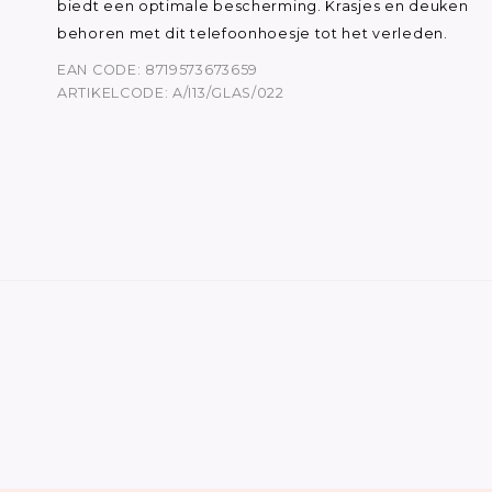
biedt een optimale bescherming. Krasjes en deuken
behoren met dit telefoonhoesje tot het verleden.
EAN CODE: 8719573673659
ARTIKELCODE: A/I13/GLAS/022