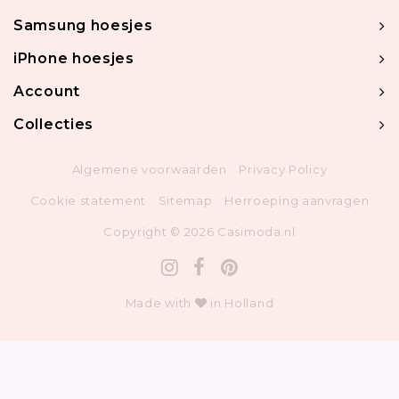
Samsung hoesjes
iPhone hoesjes
Account
Collecties
Algemene voorwaarden
Privacy Policy
Cookie statement
Sitemap
Herroeping aanvragen
Copyright © 2026 Casimoda.nl
Made with
in Holland