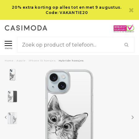
20% extra korting op alles tot en met 9 augustus.
Code: VAKANTIE20
menu
Home
/
Apple
/
iPhone 13 hoesjes
/
Hybride hoesjes