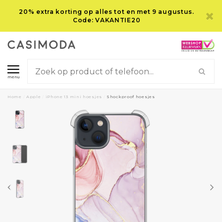
20% extra korting op alles tot en met 9 augustus.
Code: VAKANTIE20
menu
Home
/
Apple
/
iPhone 13 mini hoesjes
/
Shockproof hoesjes