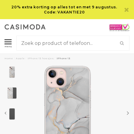
20% extra korting op alles tot en met 9 augustus.
Code: VAKANTIE20
menu
Home
/
Apple
/
iPhone 13 hoesjes
/
iPhone 13