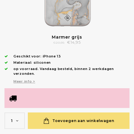
Marmer grijs
€14,95
€20,95
Geschikt voor:
iPhone 13
Materiaal: siliconen
op voorraad.
Vandaag besteld, binnen 2 werkdagen
verzonden
.
Meer info >
Toevoegen aan winkelwagen
1