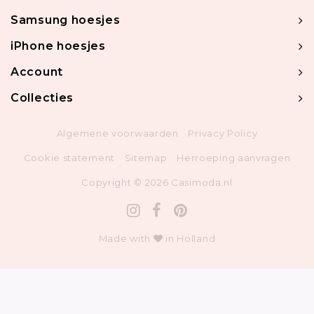
Samsung hoesjes
iPhone hoesjes
Account
Collecties
Algemene voorwaarden
Privacy Policy
Cookie statement
Sitemap
Herroeping aanvragen
Copyright © 2026 Casimoda.nl
Made with
in Holland