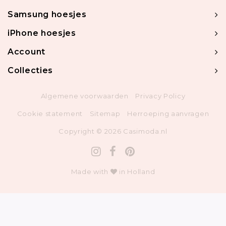
Samsung hoesjes
iPhone hoesjes
Account
Collecties
Algemene voorwaarden
Privacy Policy
Cookie statement
Sitemap
Herroeping aanvragen
Copyright © 2026 Casimoda.nl
Made with
in Holland