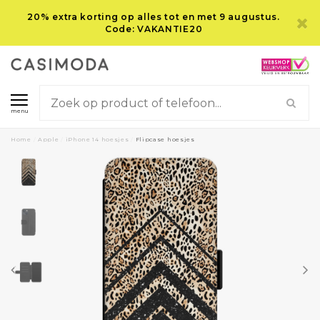
20% extra korting op alles tot en met 9 augustus.
Code: VAKANTIE20
menu
Home
/
Apple
/
iPhone 14 hoesjes
/
Flipcase hoesjes