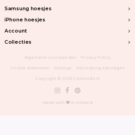
Samsung hoesjes
iPhone hoesjes
Account
Collecties
Algemene voorwaarden
Privacy Policy
Cookie statement
Sitemap
Herroeping aanvragen
Copyright © 2026 Casimoda.nl
Made with
in Holland