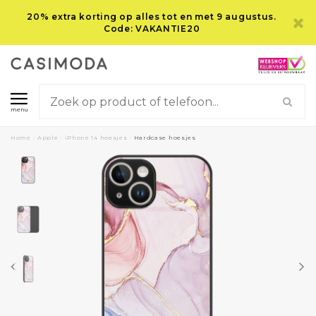
20% extra korting op alles tot en met 9 augustus.
Code: VAKANTIE20
menu
Home
/
Apple
/
iPhone 14 hoesjes
/
Hardcase hoesjes