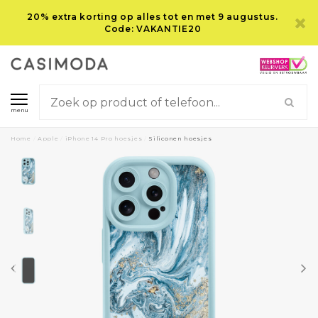
20% extra korting op alles tot en met 9 augustus.
Code: VAKANTIE20
menu
Home
/
Apple
/
iPhone 14 Pro hoesjes
/
Siliconen hoesjes