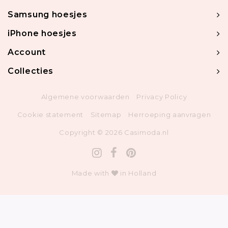
Samsung hoesjes
iPhone hoesjes
Account
Collecties
Algemene voorwaarden
Privacy Policy
Cookie statement
Sitemap
Herroeping aanvragen
Copyright © 2026 Casimoda.nl
Made with
in Holland