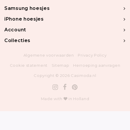
Samsung hoesjes
iPhone hoesjes
Account
Collecties
Algemene voorwaarden
Privacy Policy
Cookie statement
Sitemap
Herroeping aanvragen
Copyright © 2026 Casimoda.nl
Made with
in Holland