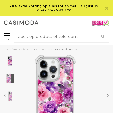
20% extra korting op alles tot en met 9 augustus.
Code: VAKANTIE20
menu
Home
/
Apple
/
iPhone 14 Pro hoesjes
/
Shockproof hoesjes