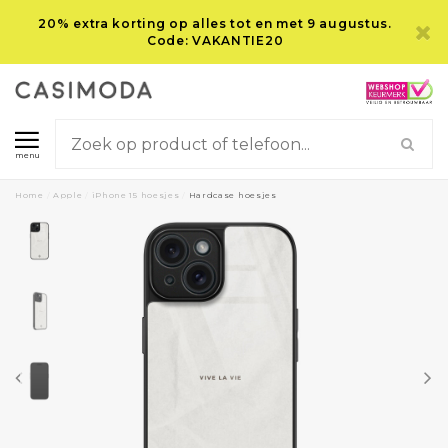
20% extra korting op alles tot en met 9 augustus.
Code: VAKANTIE20
menu
Home
/
Apple
/
iPhone 15 hoesjes
/
Hardcase hoesjes