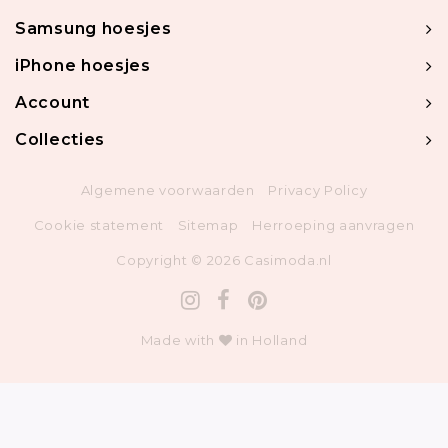
Samsung hoesjes
iPhone hoesjes
Account
Collecties
Algemene voorwaarden
Privacy Policy
Cookie statement
Sitemap
Herroeping aanvragen
Copyright © 2026 Casimoda.nl
Made with
in Holland