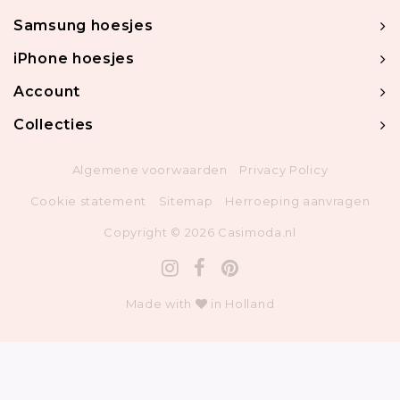
Samsung hoesjes
iPhone hoesjes
Account
Collecties
Algemene voorwaarden
Privacy Policy
Cookie statement
Sitemap
Herroeping aanvragen
Copyright © 2026 Casimoda.nl
Made with
in Holland