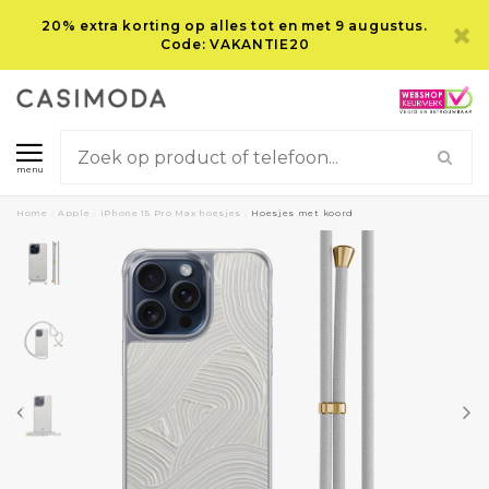
20% extra korting op alles tot en met 9 augustus.
Code: VAKANTIE20
menu
Home
/
Apple
/
iPhone 15 Pro Max hoesjes
/
Hoesjes met koord