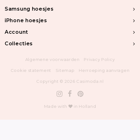
Samsung hoesjes
iPhone hoesjes
Account
Collecties
Algemene voorwaarden
Privacy Policy
Cookie statement
Sitemap
Herroeping aanvragen
Copyright © 2026 Casimoda.nl
Made with
in Holland