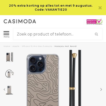
20% extra korting op alles tot en met 9 augustus.
Code: VAKANTIE20
menu
Home
/
Apple
/
iPhone 15 Pro Max hoesjes
/
Hoesjes met koord