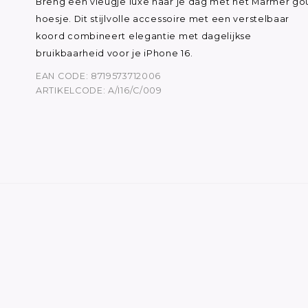
Breng een vleugje luxe naar je dag met het Marmer go
hoesje. Dit stijlvolle accessoire met een verstelbaar
koord combineert elegantie met dagelijkse
bruikbaarheid voor je iPhone 16.
EAN CODE: 8719573712006
ARTIKELCODE: A/I16/C/009