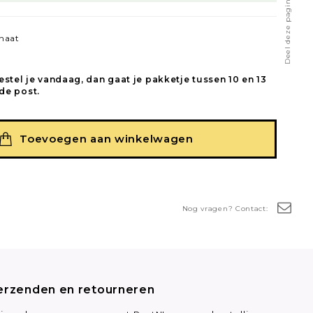
Deel deze pagina
naat
estel je vandaag, dan gaat je pakketje tussen 10 en 13
de post.
Toevoegen aan winkelwagen
Nog vragen? Contact:
erzenden en retourneren