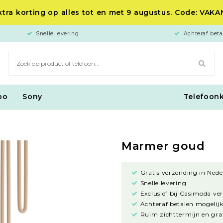
tra korting op alles tot en met 9 augustus. Code: VAK
Snelle levering
Achteraf beta
po
Sony
Telefoon
Marmer goud
Gratis verzending in Nede
Snelle levering
Exclusief bij Casimoda ve
Achteraf betalen mogelijk
Ruim zichttermijn en grat