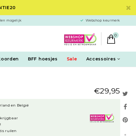
ANTIE20
len mogelijk
Webshop keurmerk
0
koorden
BFF hoesjes
Sale
Accessoires
€29,95
rland en België
rkrijgbaar
!
is ruilen