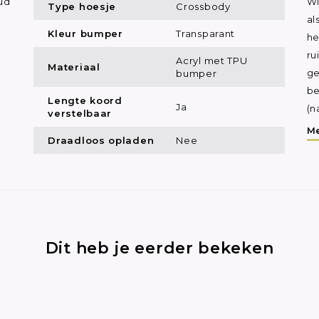
ud
Wi
Type hoesje
Crossbody
al
Kleur bumper
Transparant
he
ru
Acryl met TPU
Materiaal
bumper
ge
be
Lengte koord
Ja
(n
verstelbaar
Me
Draadloos opladen
Nee
Dit heb je eerder bekeken