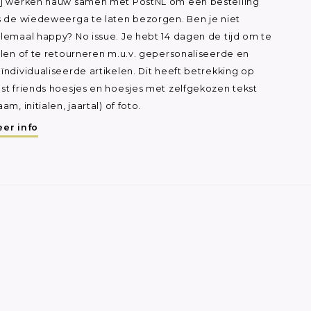
j werken nauw samen met PostNL om een bestelling
s de wiedeweerga te laten bezorgen. Ben je niet
lemaal happy? No issue. Je hebt 14 dagen de tijd om te
ilen of te retourneren m.u.v. gepersonaliseerde en
ïndividualiseerde artikelen. Dit heeft betrekking op
st friends hoesjes en hoesjes met zelfgekozen tekst
aam, initialen, jaartal) of foto.
er info