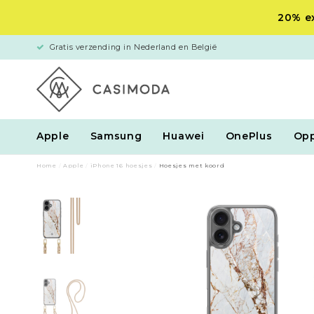
20% ex
Gratis verzending in Nederland en België
Apple
Samsung
Huawei
OnePlus
Op
Home
/
Apple
/
iPhone 16 hoesjes
/
Hoesjes met koord