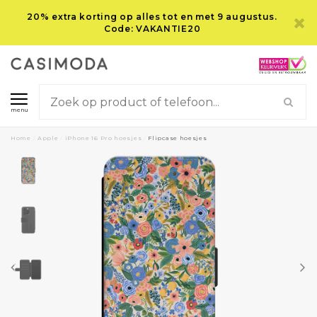
20% extra korting op alles tot en met 9 augustus.
Code: VAKANTIE20
menu
Home
/
Apple
/
iPhone 16 Pro hoesjes
/
Flipcase hoesjes