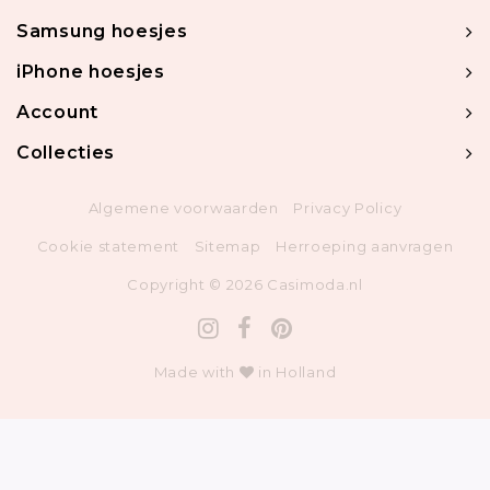
Samsung hoesjes
iPhone hoesjes
Account
Collecties
Algemene voorwaarden
Privacy Policy
Cookie statement
Sitemap
Herroeping aanvragen
Copyright © 2026 Casimoda.nl
Made with
in Holland