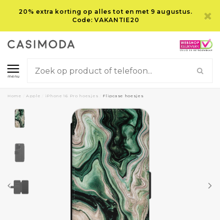
20% extra korting op alles tot en met 9 augustus.
Code: VAKANTIE20
menu
Home
/
Apple
/
iPhone 16 Pro hoesjes
/
Flipcase hoesjes