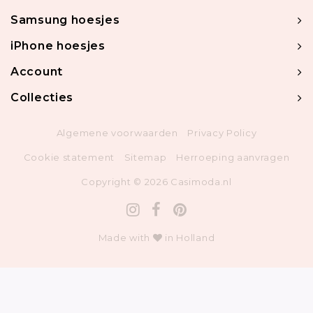
Samsung hoesjes
iPhone hoesjes
Account
Collecties
Algemene voorwaarden
Privacy Policy
Cookie statement
Sitemap
Herroeping aanvragen
Copyright © 2026 Casimoda.nl
Made with
in Holland