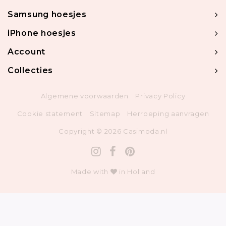
Samsung hoesjes
iPhone hoesjes
Account
Collecties
Algemene voorwaarden
Privacy Policy
Cookie statement
Sitemap
Herroeping aanvragen
Copyright © 2026 Casimoda.nl
Made with
in Holland