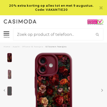
20% extra korting op alles tot en met 9 augustus.
Code: VAKANTIE20
menu
Home
/
Apple
/
iPhone 16 hoesjes
/
Siliconen hoesjes