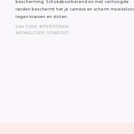
bescherming. Schokabsorberend en met verhoogde
randen beschermt het je camera en scherm moeiteloo
tegen krassen en stoten.
EAN CODE: 8719573721954
ARTIKELCODE: S/I16/E/027