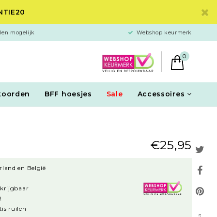
ANTIE20
len mogelijk
Webshop keurmerk
0
koorden
BFF hoesjes
Sale
Accessoires
€25,95
rland en België
rkrijgbaar
!
is ruilen