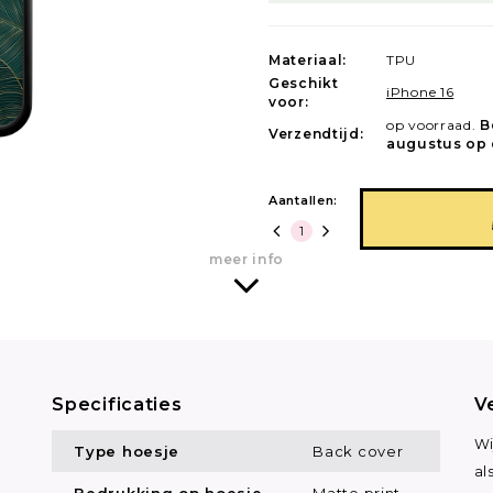
Materiaal:
TPU
Geschikt
iPhone 16
voor:
op voorraad.
B
Verzendtijd:
augustus op 
Aantallen:
meer info
Specificaties
V
n
Wi
Type hoesje
Back cover
al
Bedrukking op hoesje
Matte print