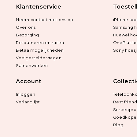
Klantenservice
Toestel
Neem contact met ons op
iPhone hoe
Over ons
Samsung h
Bezorging
Huawei ho
Retourneren en ruilen
OnePlus h
Betaalmogelijkheden
Sony hoes
Veelgestelde vragen
Samenwerken
Account
Collect
Inloggen
Telefoonk
Verlanglijst
Best frien
Screenpro
Goedkope 
Blog