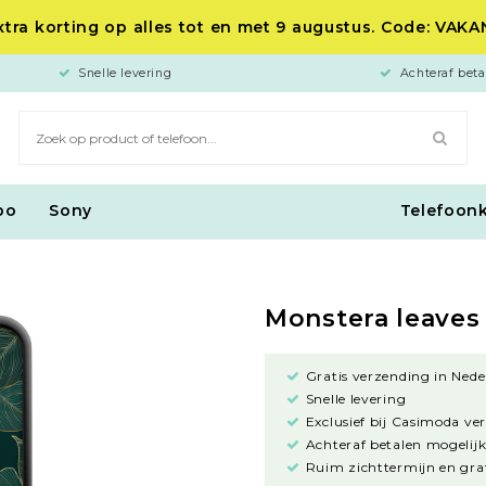
tra korting op alles tot en met 9 augustus. Code: VAK
Snelle levering
Achteraf beta
po
Sony
Telefoon
Monstera leaves
Gratis verzending in Nede
Snelle levering
Exclusief bij Casimoda ve
Achteraf betalen mogelijk
Ruim zichttermijn en grat