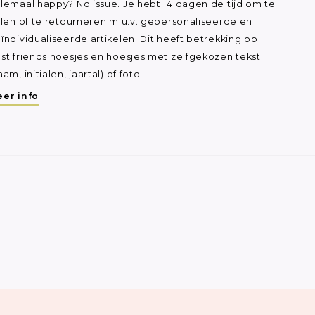
lemaal happy? No issue. Je hebt 14 dagen de tijd om te
ilen of te retourneren m.u.v. gepersonaliseerde en
ïndividualiseerde artikelen. Dit heeft betrekking op
st friends hoesjes en hoesjes met zelfgekozen tekst
aam, initialen, jaartal) of foto.
er info