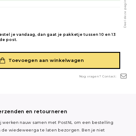
Deel deze pagina
estel je vandaag, dan gaat je pakketje tussen 10 en 13
de post.
Toevoegen aan winkelwagen
Nog vragen? Contact:
erzenden en retourneren
j werken nauw samen met PostNL om een bestelling
s de wiedeweerga te laten bezorgen. Ben je niet