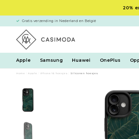
20% ex
Gratis verzending in Nederland en België
Apple
Samsung
Huawei
OnePlus
Op
Home
/
Apple
/
iPhone 16 hoesjes
/
Siliconen hoesjes