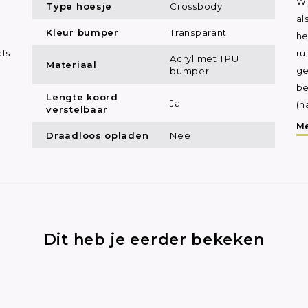
Wi
Type hoesje
Crossbody
al
Kleur bumper
Transparant
he
ls
ru
Acryl met TPU
Materiaal
bumper
ge
be
Lengte koord
Ja
(n
verstelbaar
Me
Draadloos opladen
Nee
Dit heb je eerder bekeken