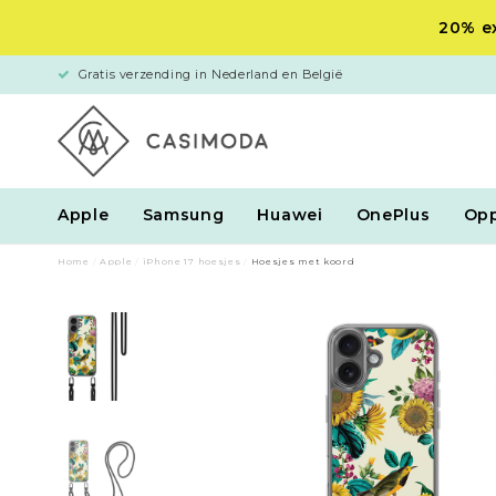
20% ex
Gratis verzending in Nederland en België
Apple
Samsung
Huawei
OnePlus
Op
Home
/
Apple
/
iPhone 17 hoesjes
/
Hoesjes met koord