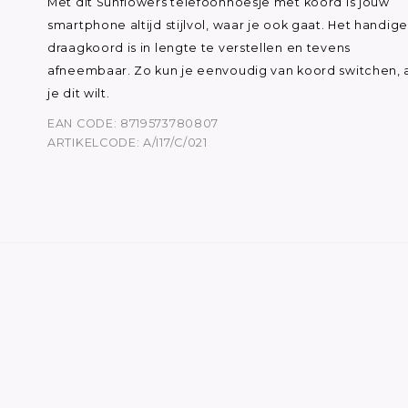
Met dit Sunflowers telefoonhoesje met koord is jouw
smartphone altijd stijlvol, waar je ook gaat. Het handige
draagkoord is in lengte te verstellen en tevens
afneembaar. Zo kun je eenvoudig van koord switchen, a
je dit wilt.
EAN CODE: 8719573780807
ARTIKELCODE: A/I17/C/021