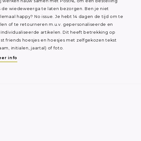
j werken nauw samen met PostNL om een bestelling
s de wiedeweerga te laten bezorgen. Ben je niet
lemaal happy? No issue. Je hebt 14 dagen de tijd om te
ilen of te retourneren m.u.v. gepersonaliseerde en
ïndividualiseerde artikelen. Dit heeft betrekking op
st friends hoesjes en hoesjes met zelfgekozen tekst
aam, initialen, jaartal) of foto.
er info