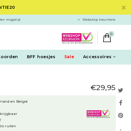
ANTIE20
len mogelijk
Webshop keurmerk
0
koorden
BFF hoesjes
Sale
Accessoires
€29,95
rland en België
rkrijgbaar
!
is ruilen