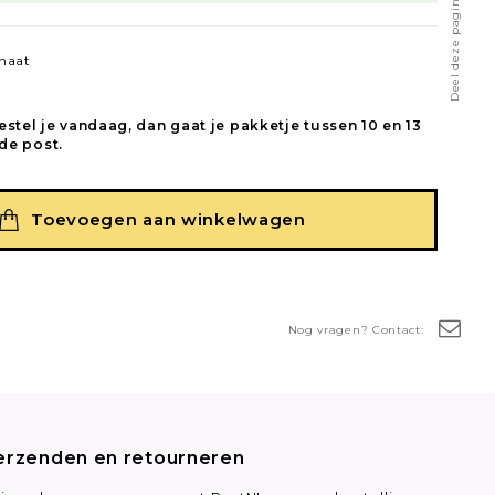
Deel deze pagina
naat
estel je vandaag, dan gaat je pakketje tussen 10 en 13
de post.
Toevoegen aan winkelwagen
Nog vragen? Contact:
erzenden en retourneren