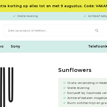
tra korting op alles tot en met 9 augustus. Code: VAK
Snelle levering
Achteraf beta
po
Sony
Telefoon
Sunflowers
Gratis verzending in Nede
Snelle levering
Exclusief bij Casimoda ve
Achteraf betalen mogelijk
Ruim zichttermijn en grat