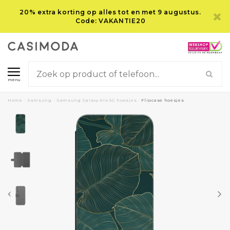
20% extra korting op alles tot en met 9 augustus.
Code: VAKANTIE20
menu
Home
/
Samsung
/
Samsung Galaxy A14 5G hoesjes
/
Flipcase hoesjes