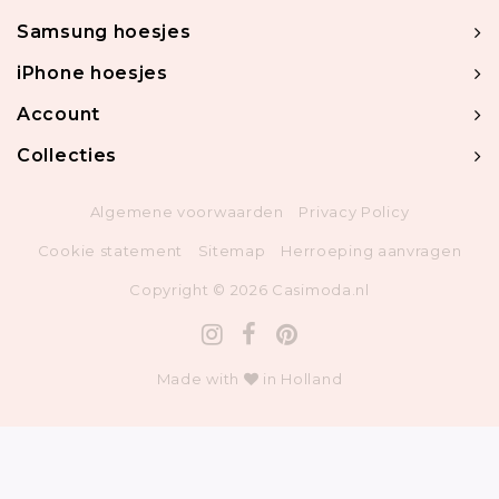
Samsung hoesjes
iPhone hoesjes
Account
Collecties
Algemene voorwaarden
Privacy Policy
Cookie statement
Sitemap
Herroeping aanvragen
Copyright © 2026 Casimoda.nl
Made with
in Holland