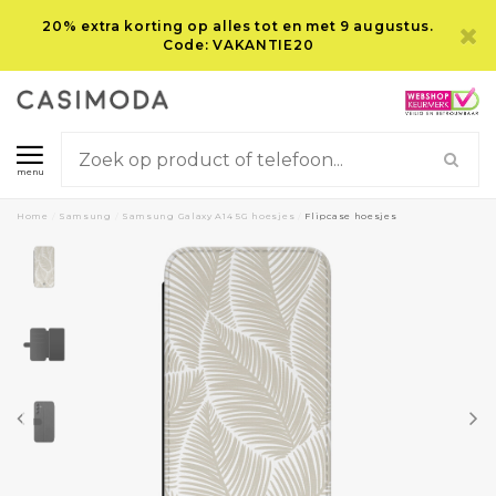
20% extra korting op alles tot en met 9 augustus.
Code: VAKANTIE20
menu
Home
/
Samsung
/
Samsung Galaxy A14 5G hoesjes
/
Flipcase hoesjes