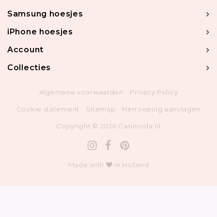
Samsung hoesjes
iPhone hoesjes
Account
Collecties
Algemene voorwaarden
Privacy Policy
Cookie statement
Sitemap
Herroeping aanvragen
Copyright © 2026 Casimoda.nl
Made with
in Holland