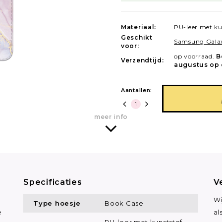
Materiaal:
PU-leer met ku
Geschikt
Samsung Gala
voor:
op voorraad.
B
Verzendtijd:
augustus op 
Aantallen:
meer info
Specificaties
V
Wi
Type hoesje
Book Case
e
al
PU-leer met kunststof