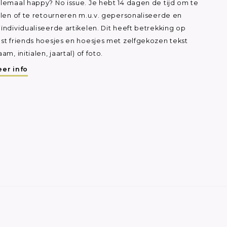
lemaal happy? No issue. Je hebt 14 dagen de tijd om te
ilen of te retourneren m.u.v. gepersonaliseerde en
ïndividualiseerde artikelen. Dit heeft betrekking op
st friends hoesjes en hoesjes met zelfgekozen tekst
aam, initialen, jaartal) of foto.
er info