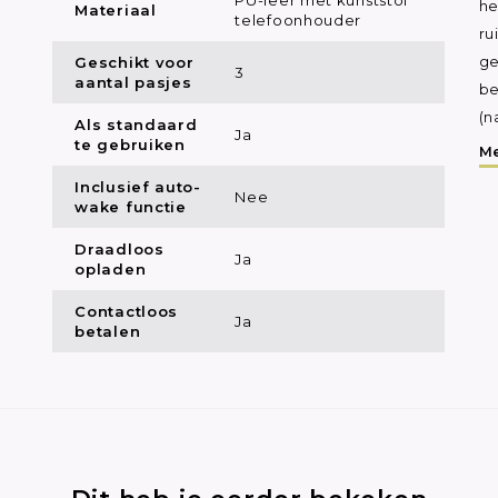
he
Materiaal
telefoonhouder
ru
Geschikt voor
ge
3
aantal pasjes
be
(n
Als standaard
Ja
te gebruiken
Me
Inclusief auto-
Nee
wake functie
Draadloos
Ja
opladen
Contactloos
Ja
betalen