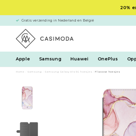
20% ex
Gratis verzending in Nederland en België
Apple
Samsung
Huawei
OnePlus
Op
Home
/
Samsung
/
Samsung Galaxy A14 5G hoesjes
/
Flipcase hoesjes