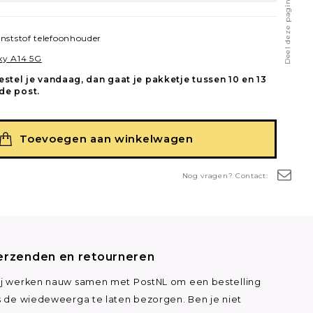
Deel deze pagina
nststof telefoonhouder
xy A14 5G
estel je vandaag, dan gaat je pakketje tussen 10 en 13
de post.
Toevoegen aan winkelwagen
Nog vragen? Contact:
erzenden en retourneren
j werken nauw samen met PostNL om een bestelling
s de wiedeweerga te laten bezorgen. Ben je niet