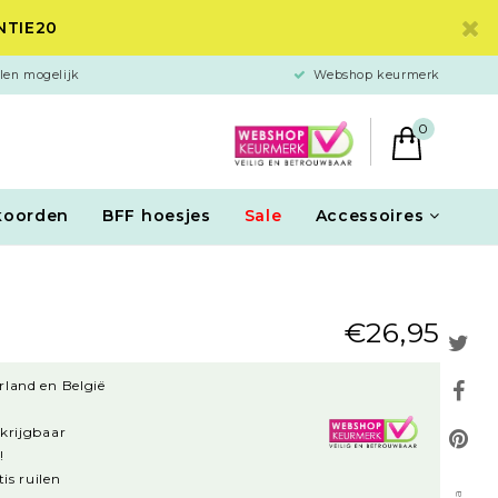
ANTIE20
len mogelijk
Webshop keurmerk
0
koorden
BFF hoesjes
Sale
Accessoires
€26,95
rland en België
rkrijgbaar
!
is ruilen