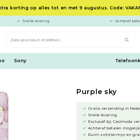
tra korting op alles tot en met 9 augustus. Code: VAK
Snelle levering
Achteraf beta
po
Sony
Telefoon
Purple sky
Gratis verzending in Nede
Snelle levering
Exclusief bij Casimoda ve
Achteraf betalen mogelijk
Ruim zichttermijn en grat