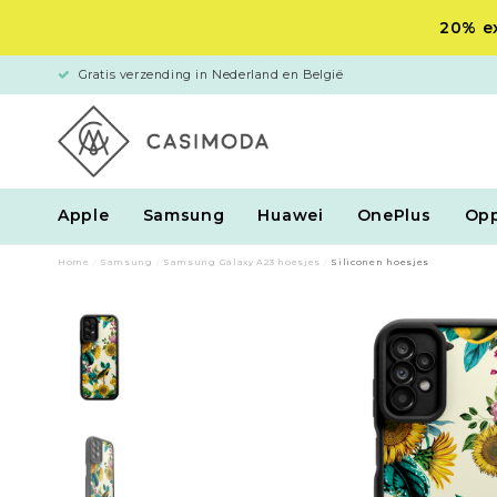
20% ex
Gratis verzending in Nederland en België
Apple
Samsung
Huawei
OnePlus
Op
Home
/
Samsung
/
Samsung Galaxy A23 hoesjes
/
Siliconen hoesjes