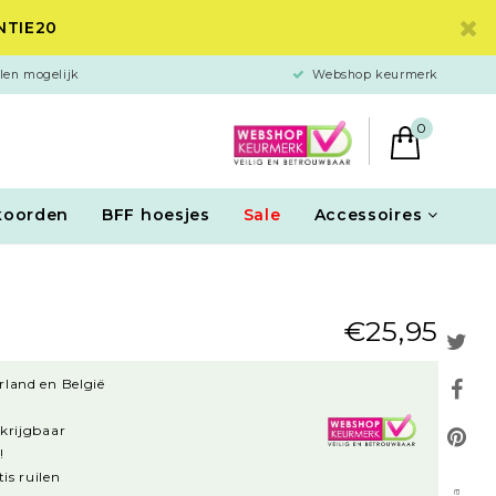
ANTIE20
len mogelijk
Webshop keurmerk
0
koorden
BFF hoesjes
Sale
Accessoires
€25,95
rland en België
rkrijgbaar
!
is ruilen