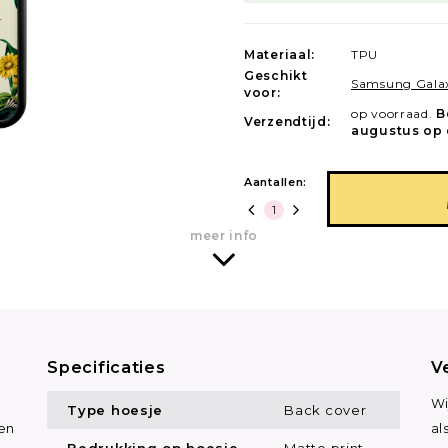
Materiaal:
TPU
Geschikt
Samsung Gala
voor:
op voorraad.
B
Verzendtijd:
augustus op 
Aantallen:
meer info
Specificaties
V
Wi
Type hoesje
Back cover
en
al
Bedrukking op hoesje
Matte print