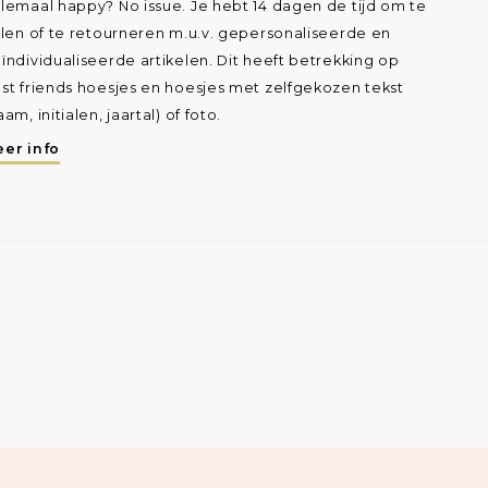
lemaal happy? No issue. Je hebt 14 dagen de tijd om te
ilen of te retourneren m.u.v. gepersonaliseerde en
ïndividualiseerde artikelen. Dit heeft betrekking op
st friends hoesjes en hoesjes met zelfgekozen tekst
aam, initialen, jaartal) of foto.
er info