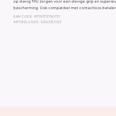
op stevig TPU zorgen voor een stevige grip en superie
bescherming. Ook compatibel met contactloos betalen
EAN CODE: 8719573790721
ARTIKELCODE: S/A23/E/023