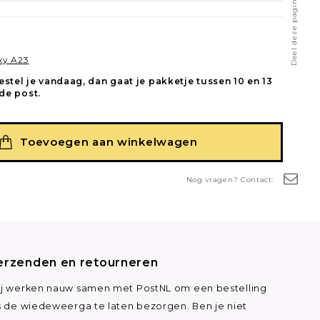
Deel deze pagina
xy A23
estel je vandaag, dan gaat je pakketje tussen 10 en 13
de post.
Toevoegen aan winkelwagen
Nog vragen? Contact:
erzenden en retourneren
j werken nauw samen met PostNL om een bestelling
s de wiedeweerga te laten bezorgen. Ben je niet