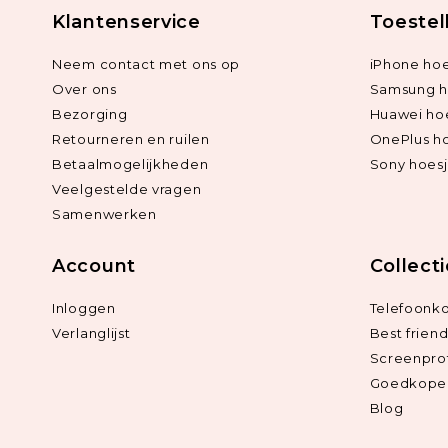
Klantenservice
Toestel
Neem contact met ons op
iPhone hoe
Over ons
Samsung h
Bezorging
Huawei ho
Retourneren en ruilen
OnePlus h
Betaalmogelijkheden
Sony hoes
Veelgestelde vragen
Samenwerken
Account
Collect
Inloggen
Telefoonk
Verlanglijst
Best frien
Screenpro
Goedkope 
Blog