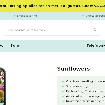
tra korting op alles tot en met 9 augustus. Code: VAK
Snelle levering
Achteraf beta
po
Sony
Telefoon
Sunflowers
Gratis verzending in Nede
Snelle levering
Exclusief bij Casimoda ve
Achteraf betalen mogelijk
Ruim zichttermijn en grat