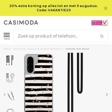
20% extra korting op alles tot en met 9 augustus.
Code: VAKANTIE20
menu
Home
/
Samsung
/
Samsung Galaxy A26 hoesjes
/
Hoesjes met koord