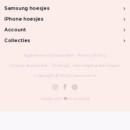
Samsung hoesjes
iPhone hoesjes
Account
Collecties
Algemene voorwaarden
Privacy Policy
Cookie statement
Sitemap
Herroeping aanvragen
Copyright © 2026 Casimoda.nl
Made with
in Holland