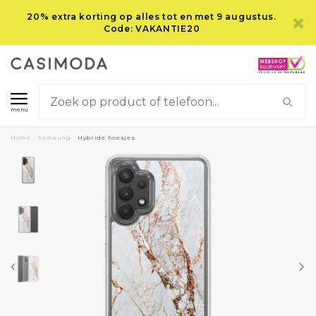
20% extra korting op alles tot en met 9 augustus.
Code: VAKANTIE20
menu
Home
/
Samsung
/
Hybride hoesjes