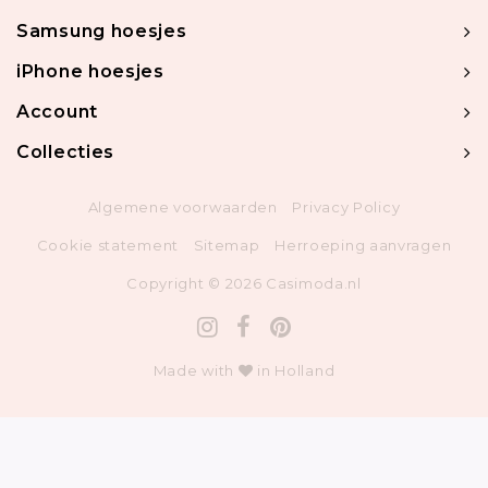
Samsung hoesjes
iPhone hoesjes
Account
Collecties
Algemene voorwaarden
Privacy Policy
Cookie statement
Sitemap
Herroeping aanvragen
Copyright © 2026 Casimoda.nl
Made with
in Holland