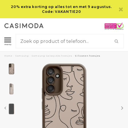
20% extra korting op alles tot en met 9 augustus.
Code: VAKANTIE20
menu
Home
/
Samsung
/
Samsung Galaxy A34 hoesjes
/
Siliconen hoesjes