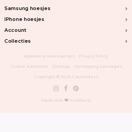
Samsung hoesjes
iPhone hoesjes
Account
Collecties
Algemene voorwaarden
Privacy Policy
Cookie statement
Sitemap
Herroeping aanvragen
Copyright © 2026 Casimoda.nl
Made with
in Holland