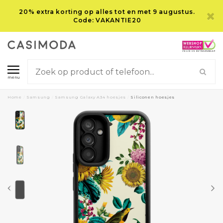
20% extra korting op alles tot en met 9 augustus.
Code: VAKANTIE20
menu
Home
/
Samsung
/
Samsung Galaxy A34 hoesjes
/
Siliconen hoesjes