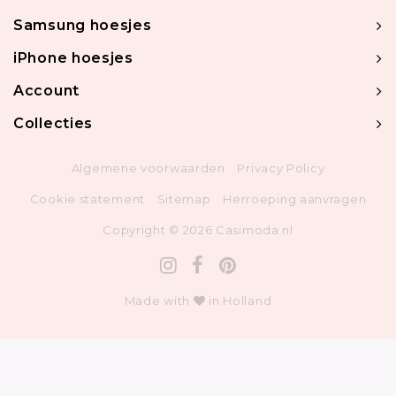
Samsung hoesjes
iPhone hoesjes
Account
Collecties
Algemene voorwaarden
Privacy Policy
Cookie statement
Sitemap
Herroeping aanvragen
Copyright © 2026 Casimoda.nl
Made with
in Holland