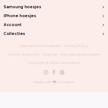
Samsung hoesjes
iPhone hoesjes
Account
Collecties
Algemene voorwaarden
Privacy Policy
Cookie statement
Sitemap
Herroeping aanvragen
Copyright © 2026 Casimoda.nl
Made with
in Holland