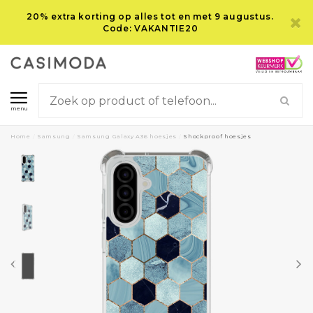
20% extra korting op alles tot en met 9 augustus.
Code: VAKANTIE20
menu
Home
/
Samsung
/
Samsung Galaxy A36 hoesjes
/
Shockproof hoesjes