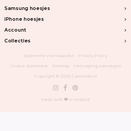
Samsung hoesjes
iPhone hoesjes
Account
Collecties
Algemene voorwaarden
Privacy Policy
Cookie statement
Sitemap
Herroeping aanvragen
Copyright © 2026 Casimoda.nl
Made with
in Holland