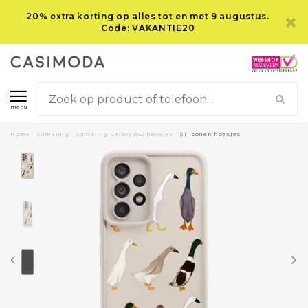
20% extra korting op alles tot en met 9 augustus.
Code: VAKANTIE20
menu
Home
/
Samsung
/
Samsung Galaxy A52 hoesjes
/
Siliconen hoesjes